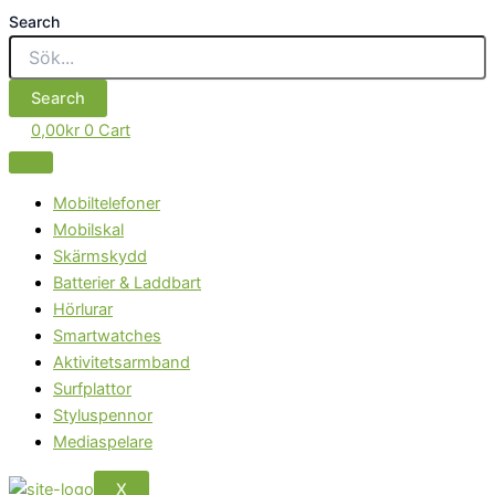
Search
Search
0,00
kr
0
Cart
Mobiltelefoner
Mobilskal
Skärmskydd
Batterier & Laddbart
Hörlurar
Smartwatches
Aktivitetsarmband
Surfplattor
Styluspennor
Mediaspelare
X