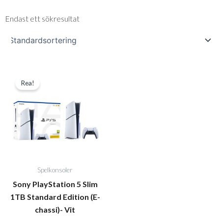
Endast ett sökresultat
Det
Det
Rea!
ursprungliga
nuvarande
priset
priset
var:
är:
8.490,00kr.
7.749,00kr.
Spelkonsoler
Sony PlayStation 5 Slim
1TB Standard Edition (E-
chassi)- Vit