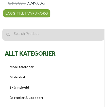
8.490,00
kr
7.749,00
kr
LÄGG TILL I VARUKORG
Search
Search
ALLT KATEGORIER
Mobiltelefoner
Mobilskal
Skärmskydd
Batterier & Laddbart