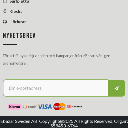
Surfplatta
Klocka
Hörlurar
NYHETSBREV
För att få nya erbjudanden och kampanjer från eBazar, vänligen
prenumerera…
Ebazar Sweden AB, Copyright@2025 All Rights Reserved, Org.nr:
559453-6764