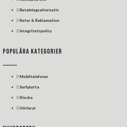
n
Betalningsalternativ
Retur & Reklamation
Integritetspolicy
POPULÄRA KATEGORIER
Mobiltelefoner
Surfplatta
Klocka
Hörlurar