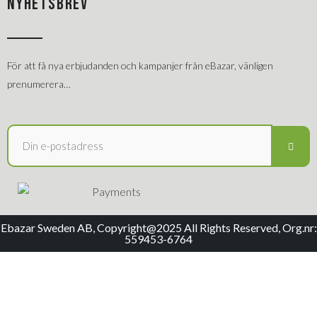
NYHETSBREV
För att få nya erbjudanden och kampanjer från eBazar, vänligen
prenumerera…
Ebazar Sweden AB, Copyright@2025 All Rights Reserved, Org.nr:
559453-6764