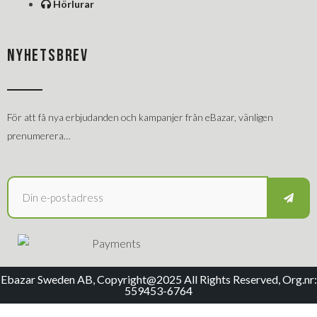
Hörlurar
NYHETSBREV
För att få nya erbjudanden och kampanjer från eBazar, vänligen
prenumerera…
Ebazar Sweden AB, Copyright@2025 All Rights Reserved, Org.nr:
559453-6764