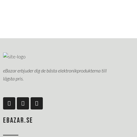
eBazar erbjuder dig de bästa elektronikprodukterna till
lägsta pris.
F
L
P
a
i
i
c
n
n
e
k
t
EBAZAR.SE
b
e
e
o
d
r
o
i
e