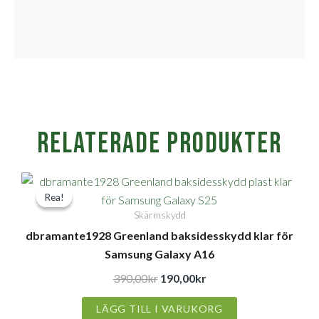
Relaterade produkter
Det
Det
Rea!
Rea!
ursprungliga
nuvarande
Skärmskydd
priset
priset
dbramante1928 Greenland baksidesskydd klar för
var:
är:
Samsung Galaxy A16
390,00kr.
190,00kr.
390,00
kr
190,00
kr
LÄGG TILL I VARUKORG