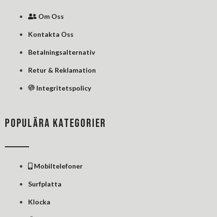
k
n
s
Om Oss
-
-
t
f
i
Kontakta Oss
n
Betalningsalternativ
Retur & Reklamation
Integritetspolicy
POPULÄRA KATEGORIER
Mobiltelefoner
Surfplatta
Klocka