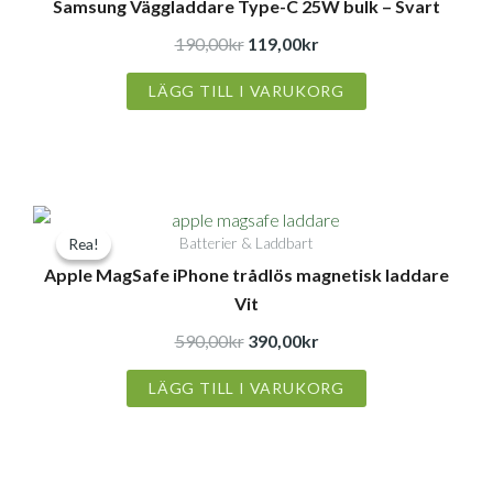
Samsung Väggladdare Type-C 25W bulk – Svart
priset
priset
var:
är:
190,00
kr
119,00
kr
190,00kr.
119,00kr.
LÄGG TILL I VARUKORG
Det
Det
Batterier & Laddbart
Rea!
Rea!
ursprungliga
nuvarande
Apple MagSafe iPhone trådlös magnetisk laddare
priset
priset
Vit
var:
är:
590,00kr.
390,00kr.
590,00
kr
390,00
kr
LÄGG TILL I VARUKORG