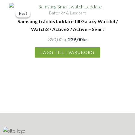
Det
Det
Batterier & Laddbart
Rea!
Rea!
ursprungliga
nuvarande
Samsung trådlös laddare till Galaxy Watch4 /
priset
priset
Watch3 / Active2 / Active – Svart
var:
är:
390,00kr.
239,00kr.
390,00
kr
239,00
kr
LÄGG TILL I VARUKORG