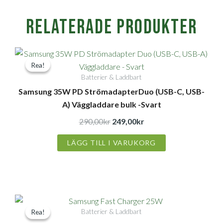
Relaterade produkter
Det
Det
Rea!
Rea!
ursprungliga
nuvarande
Batterier & Laddbart
priset
priset
Samsung 35W PD StrömadapterDuo (USB-C, USB-
var:
är:
A) Väggladdare bulk -Svart
290,00kr.
249,00kr.
290,00
kr
249,00
kr
LÄGG TILL I VARUKORG
Det
Det
Batterier & Laddbart
Rea!
Rea!
ursprungliga
nuvarande