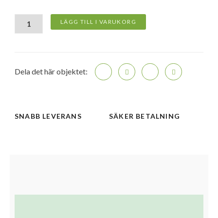
20W
USB-
C
LÄGG TILL I VARUKORG
strömadapter
Vit
mängd
Dela det här objektet:
SNABB LEVERANS
SÄKER BETALNING
Beskrivning