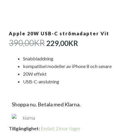
Apple 20W USB-C strömadapter Vit
DET
DET
390,00
KR
229,00
KR
URSPRUNGLIGA
NUVARANDE
PRISET
PRISET
Snabbladdning
VAR:
ÄR:
kompatibel modeller av iPhone 8 och senare
390,00KR.
229,00KR.
20W effekt
USB-C-anslutning
Shoppa nu. Betala med Klarna.
Apple
Tillgänglighet:
Endast 2 kvar i lager