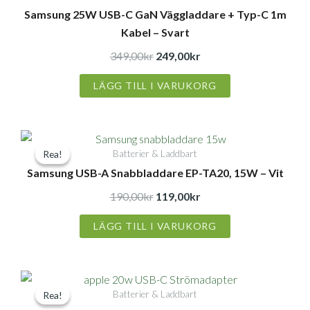
Samsung 25W USB-C GaN Väggladdare + Typ-C 1m
var:
är:
Kabel – Svart
349,00kr.
249,00kr.
349,00
kr
249,00
kr
LÄGG TILL I VARUKORG
Det
Det
Batterier & Laddbart
Rea!
Rea!
ursprungliga
nuvarande
Samsung USB-A Snabbladdare EP-TA20, 15W – Vit
priset
priset
var:
är:
190,00
kr
119,00
kr
190,00kr.
119,00kr.
LÄGG TILL I VARUKORG
Det
Det
Batterier & Laddbart
Rea!
Rea!
ursprungliga
nuvarande