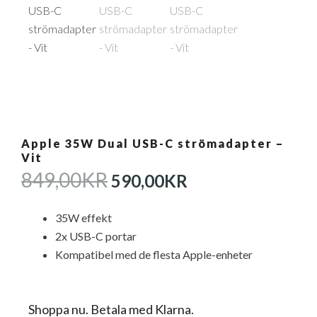
Apple 35W Dual USB-C strömadapter –
Vit
DET
DET
849,00
KR
590,00
KR
URSPRUNGLIGA
NUVARANDE
PRISET
PRISET
35W effekt
VAR:
ÄR:
2x USB-C portar
849,00KR.
590,00KR.
Kompatibel med de flesta Apple-enheter
Shoppa nu. Betala med Klarna.