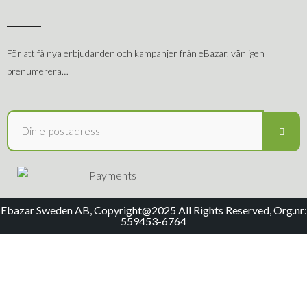
För att få nya erbjudanden och kampanjer från eBazar, vänligen
prenumerera…
Ebazar Sweden AB, Copyright@2025 All Rights Reserved, Org.nr:
559453-6764