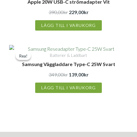
Apple 20W USB-C strömadapter Vit
priset
priset
var:
är:
390,00
kr
229,00
kr
390,00kr.
229,00kr.
LÄGG TILL I VARUKORG
Det
Det
Batterier & Laddbart
Rea!
Rea!
ursprungliga
nuvarande
Samsung Väggladdare Type-C 25W Svart
priset
priset
var:
är:
349,00
kr
139,00
kr
349,00kr.
139,00kr.
LÄGG TILL I VARUKORG