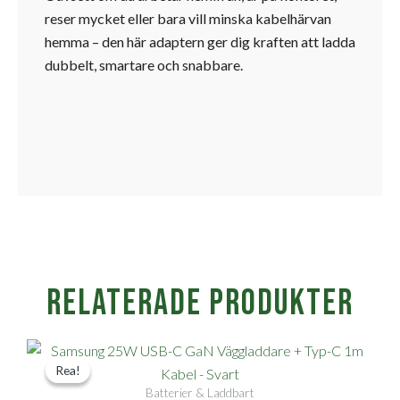
reser mycket eller bara vill minska kabelhärvan
hemma – den här adaptern ger dig kraften att ladda
dubbelt, smartare och snabbare.
Relaterade produkter
Det
Det
Rea!
Rea!
ursprungliga
nuvarande
Batterier & Laddbart
priset
priset