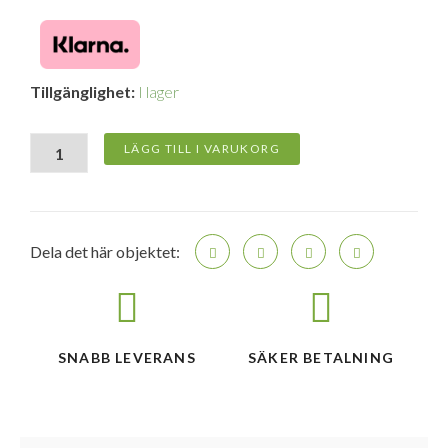
Apple
Tillgänglighet:
I lager
35W
Dual
USB-
LÄGG TILL I VARUKORG
C
strömadapter
-
Vit
mängd
Dela det här objektet:
SNABB LEVERANS
SÄKER BETALNING