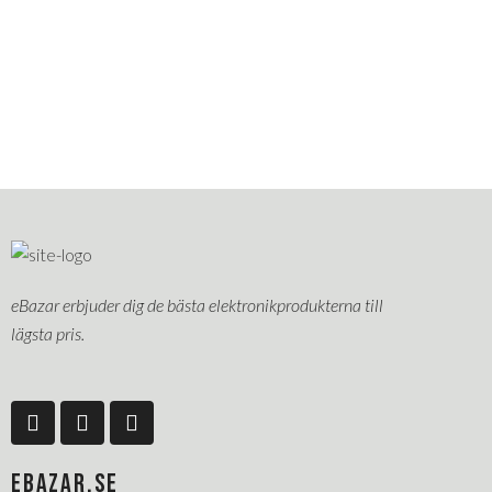
eBazar erbjuder dig de bästa elektronikprodukterna till
lägsta pris.
F
L
P
a
i
i
c
n
n
e
k
t
EBAZAR.SE