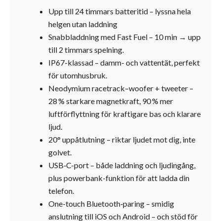
Upp till 24 timmars batteritid – lyssna hela
helgen utan laddning
Snabbladdning med Fast Fuel – 10 min → upp
till 2 timmars spelning.
IP67-klassad – damm- och vattentät, perfekt
för utomhusbruk
.
Neodymium racetrack–woofer + tweeter –
28 % starkare magnetkraft, 90 % mer
luftförflyttning för kraftigare bas och klarare
ljud
.
20° uppåtlutning – riktar ljudet mot dig, inte
golvet
.
USB‑C-port – både laddning och ljudingång,
plus powerbank-funktion för att ladda din
telefon.
One-touch Bluetooth‑paring – smidig
anslutning till iOS och Android – och stöd för