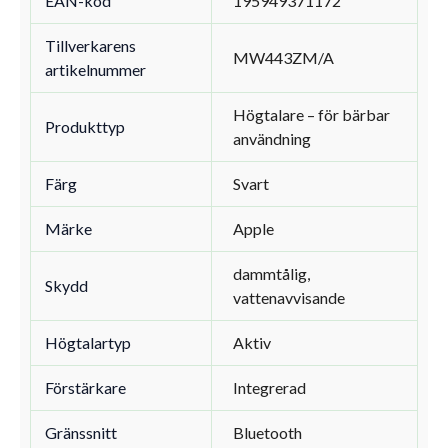
EAN-kod
195949371172
Tillverkarens
MW443ZM/A
artikelnummer
Högtalare – för bärbar
Produkttyp
användning
Färg
Svart
Märke
Apple
dammtålig,
Skydd
vattenavvisande
Högtalartyp
Aktiv
Förstärkare
Integrerad
Gränssnitt
Bluetooth