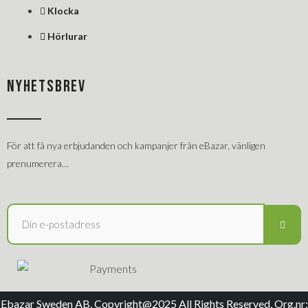
Klocka
Hörlurar
NYHETSBREV
För att få nya erbjudanden och kampanjer från eBazar, vänligen
prenumerera…
Ebazar Sweden AB, Copyright@2025 All Rights Reserved, Org.nr: