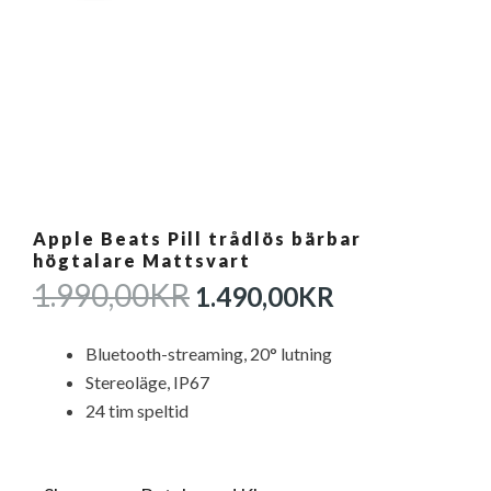
Apple Beats Pill trådlös bärbar
högtalare Mattsvart
DET
DET
1.990,00
KR
1.490,00
KR
URSPRUNGLIGA
NUVARAN
PRISET
PRISET
Bluetooth-streaming, 20° lutning
VAR:
ÄR:
Stereoläge, IP67
1.990,00KR.
1.490,00KR
24 tim speltid