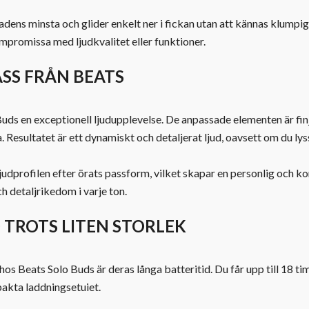
ens minsta och glider enkelt ner i fickan utan att kännas klumpigt
ompromissa med ljudkvalitet eller funktioner.
ASS FRÅN BEATS
uds en exceptionell ljudupplevelse. De anpassade elementen är fin
 Resultatet är ett dynamiskt och detaljerat ljud, oavsett om du lys
udprofilen efter örats passform, vilket skapar en personlig och k
ch detaljrikedom i varje ton.
 TROTS LITEN STORLEK
 Beats Solo Buds är deras långa batteritid. Du får upp till 18 tim
pakta laddningsetuiet.