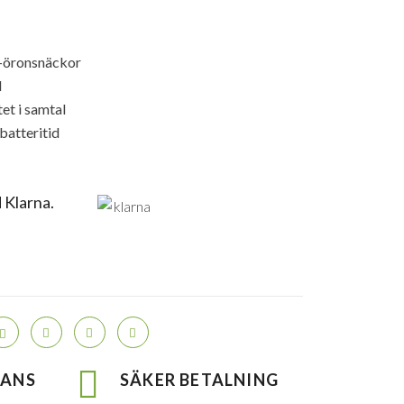
-öronsnäckor
d
tet i samtal
batteritid
 Klarna.
RANS
SÄKER BETALNING