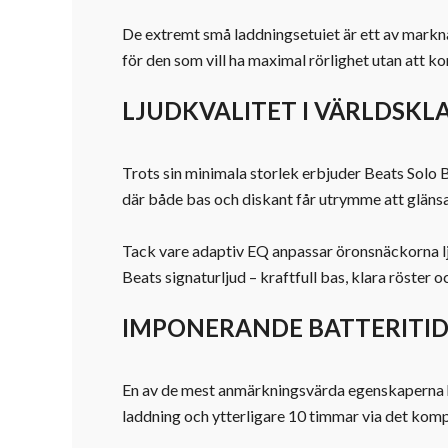
De extremt små laddningsetuiet är ett av marknad
för den som vill ha maximal rörlighet utan att k
LJUDKVALITET I VÄRLDSKL
Trots sin minimala storlek erbjuder Beats Solo B
där både bas och diskant får utrymme att glänsa.
Tack vare adaptiv EQ anpassar öronsnäckorna lj
Beats signaturljud – kraftfull bas, klara röster o
IMPONERANDE BATTERITID
En av de mest anmärkningsvärda egenskaperna hos
laddning och ytterligare 10 timmar via det kom