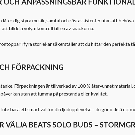
 OCH ANPASSNINGSBAR FUNKTIONAL
 låter dig styra musik, samtal och röstassistenter utan att behöv
att tilldela volymkontroll till en av snäckorna.
oppar i fyra storlekar säkerställer att du hittar den perfekta tä
OCH FÖRPACKNING
tanke. Förpackningen är tillverkad av 100 % återvunnet material, o
öpåverkan utan att tumma på prestanda eller kvalitet.
inte bara ett smart val för din ljudupplevelse – du gör också ett m
 VÄLJA BEATS SOLO BUDS – STORMG