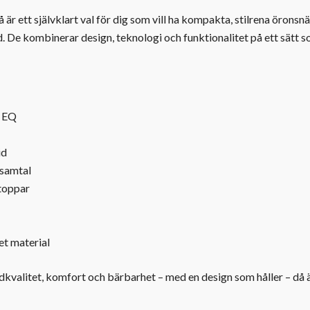
r ett självklart val för dig som vill ha kompakta, stilrena öronsn
 De kombinerar design, teknologi och funktionalitet på ett sätt 
d EQ
id
 samtal
toppar
et material
valitet, komfort och bärbarhet – med en design som håller – då är