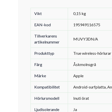
Vikt
0,15 kg
EAN-kod
195949116575
Tillverkarens
MUVY3DN/A
artikelnummer
Produkttyp
True wireless-hörlurar
Färg
Åskmolnsgrå
Märke
Apple
Kompatibilitet
Android-surfplatta, An
Hörlursmodell
Inuti örat
Ljudisolerande
Ja