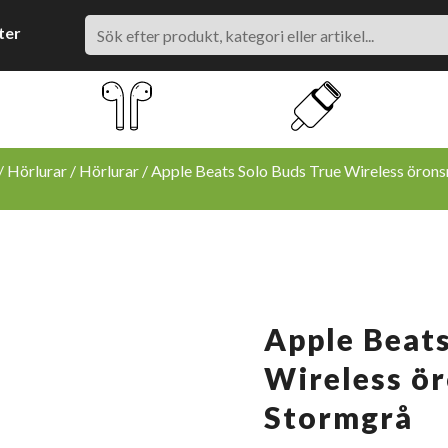
Search
ter
/
Hörlurar
/
Hörlurar
/ Apple Beats Solo Buds True Wireless öron
Apple Beats
Wireless ö
Stormgrå