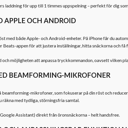
rs laddning för upp till 1 timmes uppspelning – perfekt för dig so
D APPLE OCH ANDROID
öst med både Apple- och Android-enheter. På iPhone får du autom
 Beats-appen för att justera inställningar, hitta snäckorna och få
ltid och möjligheten att anpassa tryckkommandon, oavsett vilken pl
MED BEAMFORMING-MIKROFONER
å beamforming-mikrofoner, som fokuserar på din röst och reducera
du räkna med tydliga, störningsfria samtal.
r Google Assistant) direkt från öronsnäckorna – helt handsfree.