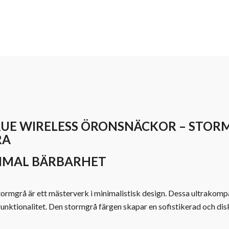
TRUE WIRELESS ÖRONSNÄCKOR – STOR
RA
XIMAL BÄRBARHET
tormgrå är ett mästerverk i minimalistisk design. Dessa ultrako
funktionalitet. Den stormgrå färgen skapar en sofistikerad och disk