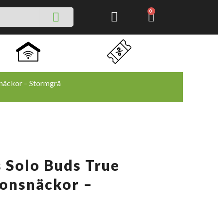
SEARCH
CART
0
snäckor – Stormgrå
 Solo Buds True
ronsnäckor –