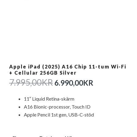
Apple iPad (2025) A16 Chip 11-tum Wi-Fi
+ Cellular 256GB Silver
DET
DET
7.995,00
KR
6.990,00
KR
URSPRUNGLIGA
NUVARAN
PRISET
PRISET
11″ Liquid Retina-skärm
VAR:
ÄR:
A16 Bionic-processor, Touch ID
7.995,00KR.
6.990,00KR
Apple Pencil 1st gen, USB-C-stöd