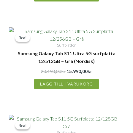
Det
Det
Rea!
Rea!
ursprungliga
nuvarande
Surfplattor
priset
priset
Samsung Galaxy Tab S11 Ultra 5G surfplatta
var:
är:
12/512GB – Grå (Nordisk)
20.490,00kr.
15.990,00kr.
20.490,00
kr
15.990,00
kr
LÄGG TILL I VARUKORG
Det
Det
Rea!
Rea!
ursprungliga
nuvarande
Surfplattor