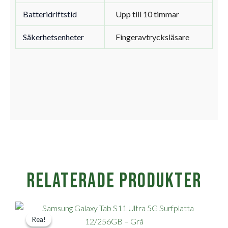
Batteridriftstid
Upp till 10 timmar
Säkerhetsenheter
Fingeravtrycksläsare
Relaterade produkter
Det
Det
Rea!
Rea!
ursprungliga
nuvarande