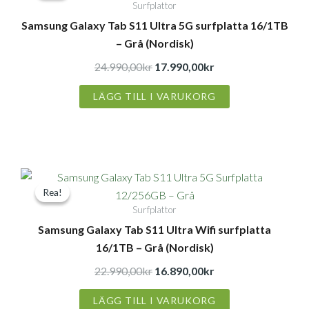
Surfplattor
priset
priset
Samsung Galaxy Tab S11 Ultra 5G surfplatta 16/1TB
var:
är:
– Grå (Nordisk)
24.990,00kr.
17.990,00kr.
24.990,00
kr
17.990,00
kr
LÄGG TILL I VARUKORG
Det
Det
Rea!
Rea!
ursprungliga
nuvarande
Surfplattor
priset
priset
Samsung Galaxy Tab S11 Ultra Wifi surfplatta
var:
är:
16/1TB – Grå (Nordisk)
22.990,00kr.
16.890,00kr.
22.990,00
kr
16.890,00
kr
LÄGG TILL I VARUKORG