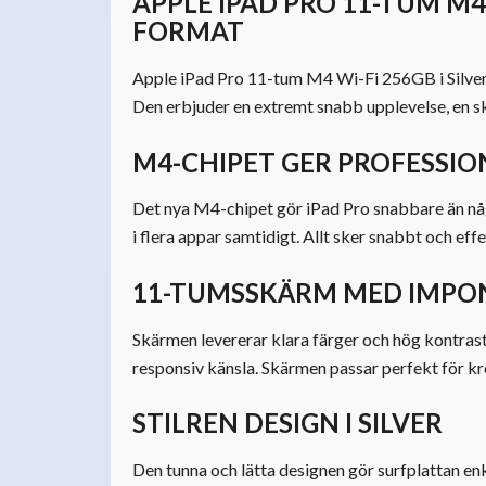
APPLE IPAD PRO 11-TUM M4 
FORMAT
Apple iPad Pro 11-tum M4 Wi-Fi 256GB i Silver ä
Den erbjuder en extremt snabb upplevelse, en sk
M4-CHIPET GER PROFESSIO
Det nya M4-chipet gör iPad Pro snabbare än någo
i flera appar samtidigt. Allt sker snabbt och ef
11-TUMSSKÄRM MED IMPO
Skärmen levererar klara färger och hög kontrast.
responsiv känsla. Skärmen passar perfekt för kr
STILREN DESIGN I SILVER
Den tunna och lätta designen gör surfplattan enk