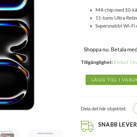
U
P
M4-chip med 10-kä
V
11-tums Ultra Ret
1
Supersnabbt Wi-Fi 
Shoppa nu. Betala med
Apple
Tillgänglighet:
Endast 1 kv
iPad
Pro
11-
LÄGG TILL I VAR
tum
M4
Wi-
Fi
Dela det här objektet:
256GB
-
Silver
SNABB LEVE
(Begagnad)
mängd