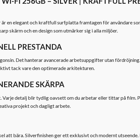
WI-FI 256GB – SILVER | KRAFTFULL P
r en elegant och kraftfull surfplatta framtagen för användare so
arp skärm och en design som utmärker sig i alla miljöer.
NELL PRESTANDA
nsin. Det hanterar avancerade arbetsuppgifter utan fördröjning. 
fektivt tack vare den optimerade arkitekturen.
NERANDE SKÄRPA
 Varje detalj blir tydlig oavsett om du arbetar eller tittar på fil
eativa projekt och dagligt arbete.
el att bära. Silverfinishen ger ett exklusivt och modernt utseende.