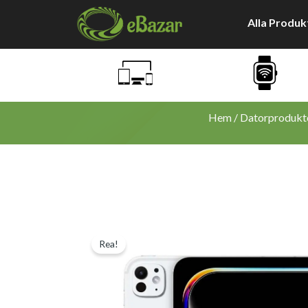
Hoppa
Alla Produk
till
innehåll
Hem
/
Datorprodukt
Rea!