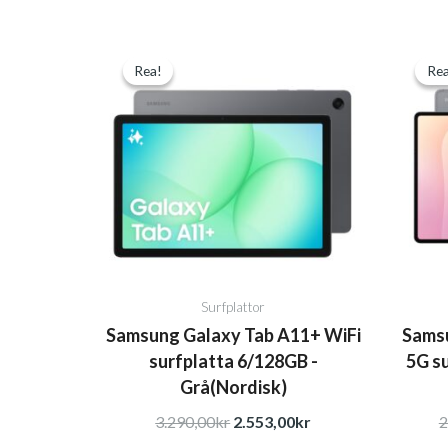
Det
Det
Rea!
Rea!
Rea
Rea
ursprungliga
nuvarande
priset
priset
var:
är:
3.290,00kr.
2.553,00kr.
Surfplattor
Samsung Galaxy Tab A11+ WiFi
Samsu
surfplatta 6/128GB -
5G s
Grå(Nordisk)
3.290,00
kr
2.553,00
kr
2