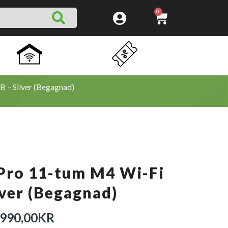
SEARCH
CART
0
 – Silver (Begagnad)
 Pro 11-tum M4 Wi-Fi
ver (Begagnad)
ET
DET
.990,00
KR