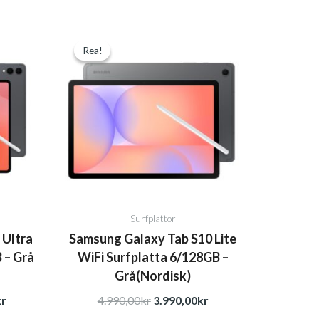
Det
Det
Det
Rea!
Rea!
ga
nuvarande
ursprungliga
nuvarande
priset
priset
priset
är:
var:
är:
r.
12.990,00kr.
4.990,00kr.
3.990,00kr.
Surfplattor
 Ultra
Samsung Galaxy Tab S10 Lite
 – Grå
WiFi Surfplatta 6/128GB –
Grå(Nordisk)
kr
4.990,00
kr
3.990,00
kr