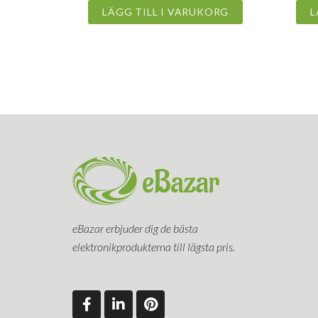
LÄGG TILL I VARUKORG
L
eBazar erbjuder dig de bästa
elektronikprodukterna till lägsta pris.
F
L
P
a
i
i