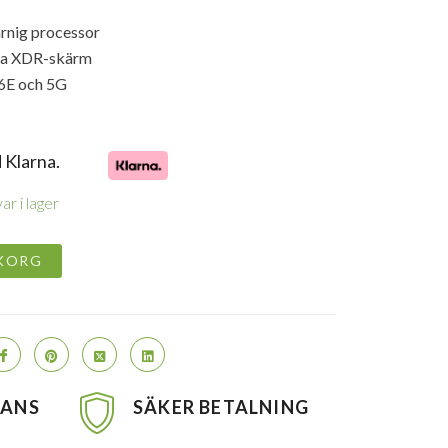
RSPRUNGLIGA
NUVARANDE
RISET
PRISET
rnig processor
AR:
ÄR:
ina XDR-skärm
4.990,00KR.
9.990,00KR.
6E och 5G
 Klarna.
ar i lager
UKORG
RANS
SÄKER BETALNING