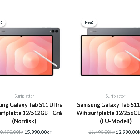
Det
Det
Det
!
!
Rea!
Rea!
ursprungliga
nuvarande
ursprungli
priset
priset
priset
var:
är:
var:
20.490,00kr.
15.990,00kr.
16.490,00k
Surfplattor
Surfplattor
ng Galaxy Tab S11 Ultra
Samsung Galaxy Tab S11
urfplatta 12/512GB – Grå
Wifi surfplatta 12/256GB
(Nordisk)
(EU-Modell)
0.490,00
kr
15.990,00
kr
16.490,00
kr
12.990,00