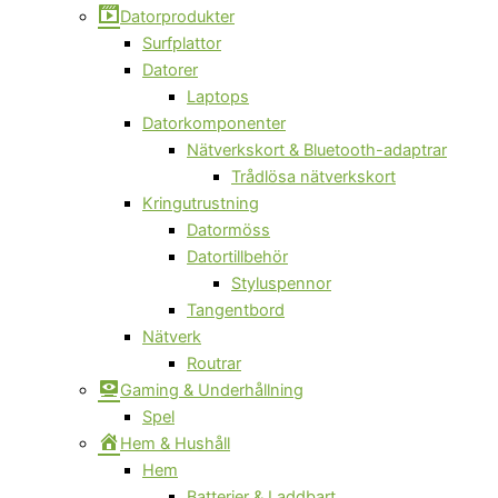
Datorprodukter
Surfplattor
Datorer
Laptops
Datorkomponenter
Nätverkskort & Bluetooth-adaptrar
Trådlösa nätverkskort
Kringutrustning
Datormöss
Datortillbehör
Styluspennor
Tangentbord
Nätverk
Routrar
Gaming & Underhållning
Spel
Hem & Hushåll
Hem
Batterier & Laddbart