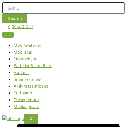
Search
0,00
kr
0
Cart
Mobiltelefoner
Mobilskal
Skärmskydd
Batterier & Laddbart
Hörlurar
Smartwatches
Aktivitetsarmband
Surfplattor
Styluspennor
Mediaspelare
X