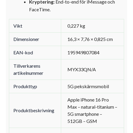
Kryptering:
End-to-end för iMessage och
FaceTime.
Vikt
0,227 kg
Dimensioner
16,3 × 7,76 × 0,825 cm
EAN-kod
195949807084
Tillverkarens
MYX33QN/A
artikelnummer
Produkttyp
5G pekskärmsmobil
Apple iPhone 16 Pro
Max – natural-titanium –
Produktbeskrivning
5G smartphone –
512GB – GSM