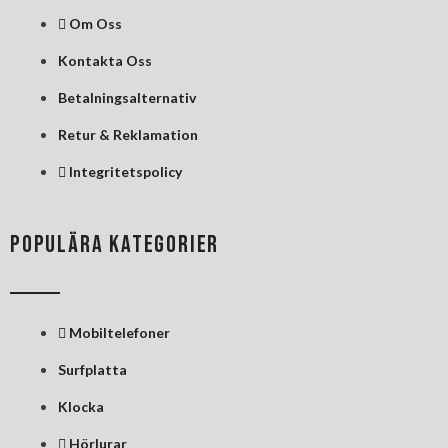
k
n
s
Om Oss
-
-
t
f
i
Kontakta Oss
n
Betalningsalternativ
Retur & Reklamation
Integritetspolicy
POPULÄRA KATEGORIER
Mobiltelefoner
Surfplatta
Klocka
Hörlurar