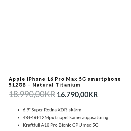
Apple iPhone 16 Pro Max 5G smartphone
512GB – Natural Titanium
DET
DET
18.990,00
KR
16.790,00
KR
URSPRUNGLIGA
NUVAR
PRISET
PRISET
6,9″ Super Retina XDR-skärm
VAR:
ÄR:
48+48+12Mpx trippel kamerauppsättning
18.990,00KR.
16.790,0
Kraftfull A18 Pro Bionic CPU med 5G