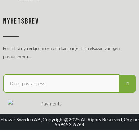
NYHETSBREV
För att få nya erbjudanden och kampanjer från eBazar, vänligen
prenumerera…
Ebazar Sweden AB, Copyright@2025 All Rights Reserved, Org.nr:
559453-6764