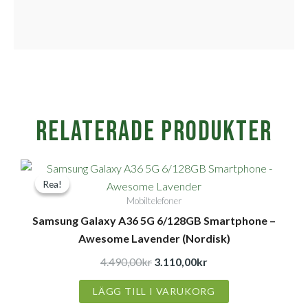
Relaterade produkter
Det
Det
Rea!
Rea!
ursprungliga
nuvarande
Mobiltelefoner
priset
priset
Samsung Galaxy A36 5G 6/128GB Smartphone –
var:
är:
Awesome Lavender (Nordisk)
4.490,00kr.
3.110,00kr.
4.490,00
kr
3.110,00
kr
LÄGG TILL I VARUKORG