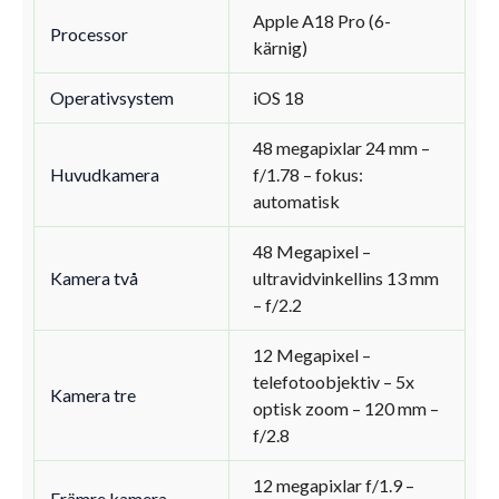
Apple A18 Pro (6-
Processor
kärnig)
Operativsystem
iOS 18
48 megapixlar 24 mm –
Huvudkamera
f/1.78 – fokus:
automatisk
48 Megapixel –
Kamera två
ultravidvinkellins 13 mm
– f/2.2
12 Megapixel –
telefotoobjektiv – 5x
Kamera tre
optisk zoom – 120 mm –
f/2.8
12 megapixlar f/1.9 –
Främre kamera