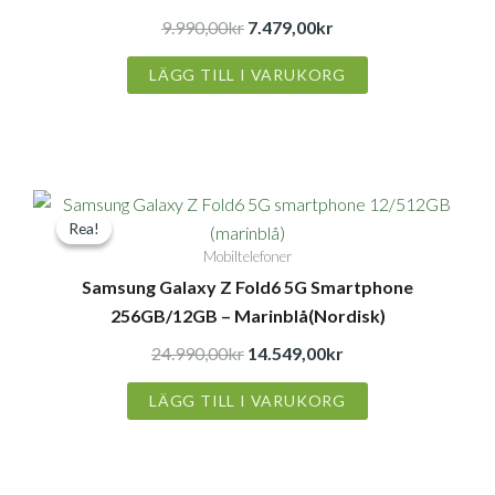
9.990,00kr.
7.479,00kr.
9.990,00
kr
7.479,00
kr
LÄGG TILL I VARUKORG
Det
Det
Rea!
Rea!
ursprungliga
nuvarande
Mobiltelefoner
priset
priset
Samsung Galaxy Z Fold6 5G Smartphone
var:
är:
256GB/12GB – Marinblå(Nordisk)
24.990,00kr.
14.549,00kr.
24.990,00
kr
14.549,00
kr
LÄGG TILL I VARUKORG