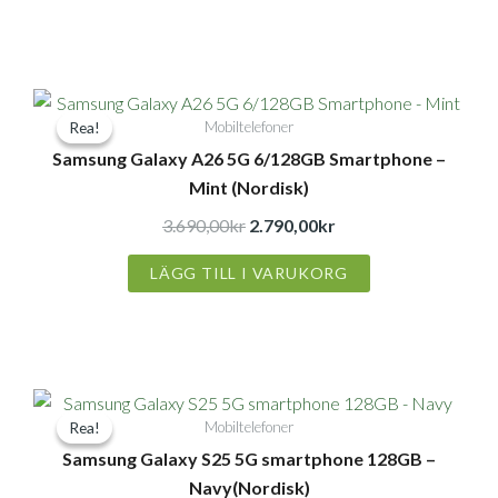
Det
Det
Mobiltelefoner
Rea!
Rea!
ursprungliga
nuvarande
Samsung Galaxy A26 5G 6/128GB Smartphone –
priset
priset
Mint (Nordisk)
var:
är:
3.690,00kr.
2.790,00kr.
3.690,00
kr
2.790,00
kr
LÄGG TILL I VARUKORG
Det
Det
Mobiltelefoner
Rea!
Rea!
ursprungliga
nuvarande
Samsung Galaxy S25 5G smartphone 128GB –
priset
priset
Navy(Nordisk)
var:
är: