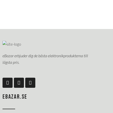
eBazar erbjuder dig de bästa elektronikprodukterna till
lägsta pris.
F
L
P
a
i
i
c
n
n
e
k
t
EBAZAR.SE
b
e
e
o
d
r
o
i
e