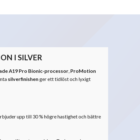
ON I SILVER
ade A19 Pro Bionic-processor
,
ProMotion
anta
silverfinishen
ger ett tidlöst och lyxigt
bjuder upp till 30 % högre hastighet och bättre