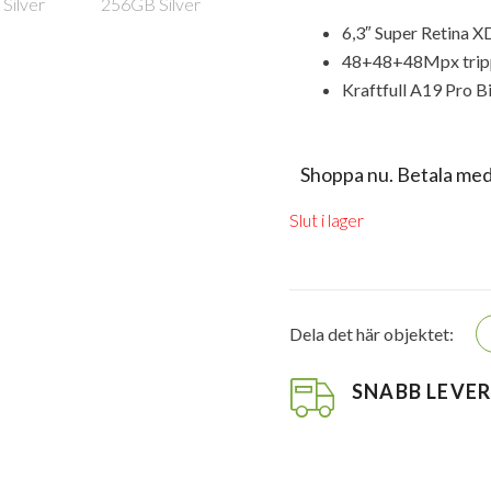
6,3″ Super Retina 
48+48+48Mpx trip
Kraftfull A19 Pro 
Shoppa nu. Betala med
Slut i lager
Dela det här objektet:
SNABB LEVE