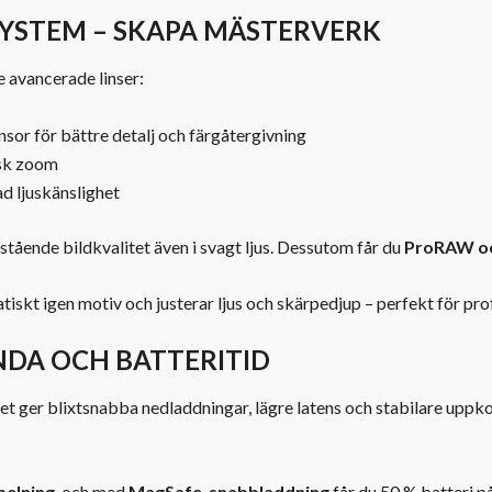
YSTEM – SKAPA MÄSTERVERK
 avancerade linser:
or för bättre detalj och färgåtergivning
isk zoom
 ljuskänslighet
stående bildkvalitet även i svagt ljus. Dessutom får du
ProRAW oc
skt igen motiv och justerar ljus och skärpedjup – perfekt för prof
DA OCH BATTERITID
lket ger blixtsnabba nedladdningar, lägre latens och stabilare upp
pelning
, och med
MagSafe-snabb­laddning
får du 50 % batteri p