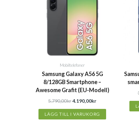
priset
priset
var:
är:
5.790,00kr.
4.190,00kr.
Mobiltelefoner
Samsung Galaxy A56 5G
Samsu
8/128GB Smartphone –
smar
Awesome Grafit (EU-Modell)
5.790,00
kr
4.190,00
kr
L
LÄGG TILL I VARUKORG