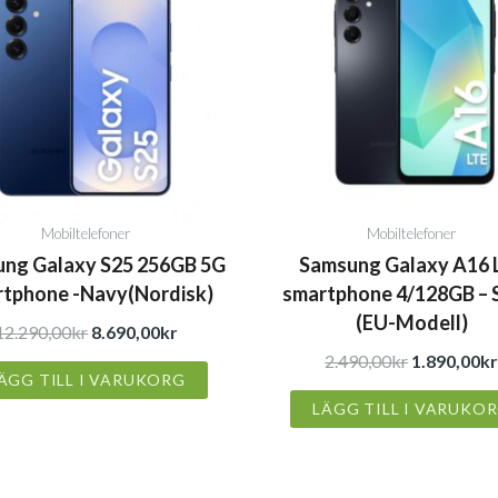
priset
priset
priset
var:
är:
var:
12.290,00kr.
8.690,00kr.
2.490,00kr.
Mobiltelefoner
Mobiltelefoner
ng Galaxy S25 256GB 5G
Samsung Galaxy A16 
tphone -Navy(Nordisk)
smartphone 4/128GB – 
(EU-Modell)
12.290,00
kr
8.690,00
kr
2.490,00
kr
1.890,00
k
ÄGG TILL I VARUKORG
LÄGG TILL I VARUKO