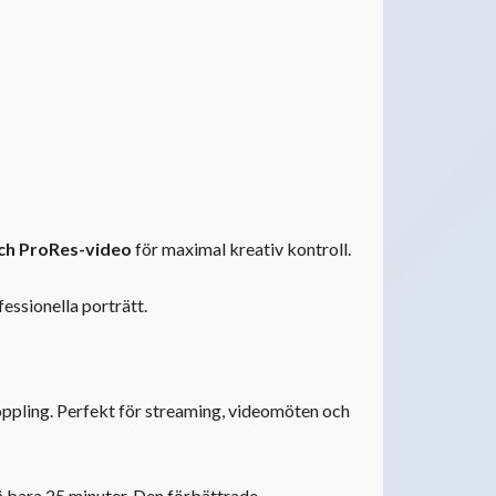
h ProRes-video
för maximal kreativ kontroll.
essionella porträtt.
koppling. Perfekt för streaming, videomöten och
å bara 25 minuter. Den förbättrade