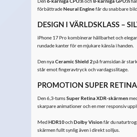
Den
6-kärniga CPU:n
och
8-kärniga GPU:n
han
förbättrade
Neural Engine
får du snabbare bil
DESIGN I VÄRLDSKLASS – S
iPhone 17 Pro kombinerar hållbarhet och elegans
rundade kanter för en mjukare känsla i handen.
Den nya
Ceramic Shield 2
på framsidan är stark
står emot fingeravtryck och vardagsslitage.
PROMOTION SUPER RETINA 
Den 6,3-tums
Super Retina XDR-skärmen
me
skarpare animationer och en mer responsiv uppl
Med
HDR10
och
Dolby Vision
får du naturtrog
skärmen fullt synlig även i direkt solljus.