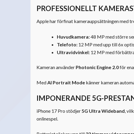
PROFESSIONELLT KAMERAS
Apple har förfinat kamerauppsättningen med tre
Huvudkamera:
48 MP med större sens
Telefoto:
12 MP med upp till 6x opt
Ultravidvinkel:
12 MP med förbättrad
Kameran använder
Photonic Engine 2.0
för ena
Med
AI Portrait Mode
känner kameran automati
IMPONERANDE 5G-PRESTAN
iPhone 17 Pro stödjer
5G Ultra Wideband
, vi
onlinespel.
Batteriet räcker upp till
22 timmar videoupps