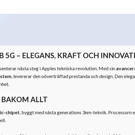
B 5G – ELEGANS, KRAFT OCH INNOVATI
enterar nästa steg i Apples tekniska revolution. Med sin
avancer
ystem
, levererar den oöverträffad prestanda och design. Den eleg
nhet.
N BAKOM ALLT
ic-chipet
, byggt med nästa generations 3nm-teknik. Processorn er
ll.