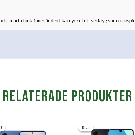
h smarta funktioner är den lika mycket ett verktyg som en inspir
Relaterade produkter
Det
Det
Det
!
!
Rea!
Rea!
ursprungliga
nuvarande
ursprungli