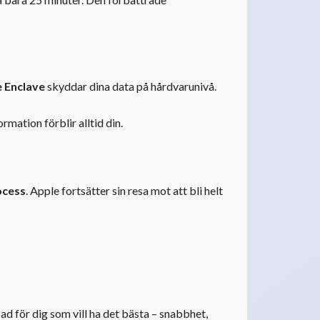
 Enclave
skyddar dina data på hårdvarunivå.
mation förblir alltid din.
ocess
. Apple fortsätter sin resa mot att bli helt
d för dig som vill ha det bästa – snabbhet,