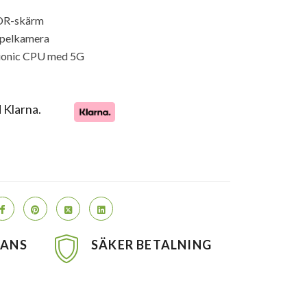
XDR-skärm
pelkamera
Bionic CPU med 5G
 Klarna.
RANS
SÄKER BETALNING