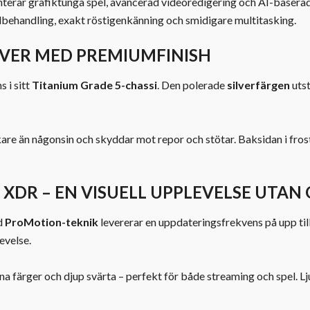
terar grafiktunga spel, avancerad videoredigering och AI-basera
dbehandling, exakt röstigenkänning och smidigare multitasking.
ILVER MED PREMIUMFINISH
 i sitt
Titanium Grade 5-chassi
. Den polerade
silverfärgen
utst
are än någonsin och skyddar mot repor och stötar. Baksidan i fros
XDR – EN VISUELL UPPLEVELSE UTAN
d
ProMotion-teknik
levererar en uppdateringsfrekvens på upp til
evelse.
na färger och djup svärta – perfekt för både streaming och spel. 