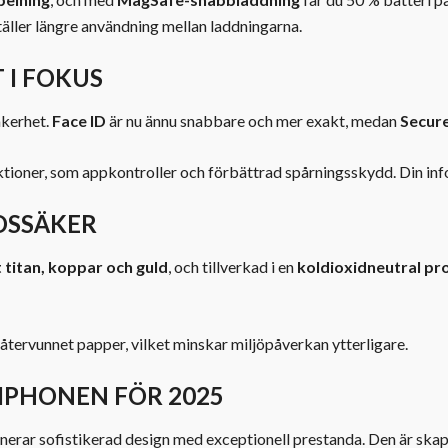
äller längre användning mellan laddningarna.
 I FOKUS
äkerhet.
Face ID
är nu ännu snabbare och mer exakt, medan
Secure
tioner, som appkontroller och förbättrad spårningsskydd. Din infor
DSSÄKER
 titan, koppar och guld
, och tillverkad i en
koldioxidneutral pr
 återvunnet papper, vilket minskar miljöpåverkan ytterligare.
 IPHONEN FÖR 2025
erar sofistikerad design med exceptionell prestanda. Den är skapa