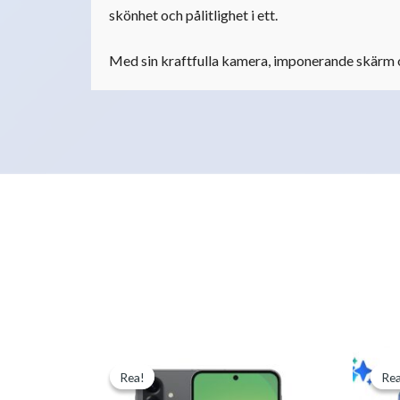
skönhet och pålitlighet i ett.
Med sin kraftfulla kamera, imponerande skärm oc
Det
Det
Rea!
Rea!
Rea
Rea
ursprungliga
nuvarande