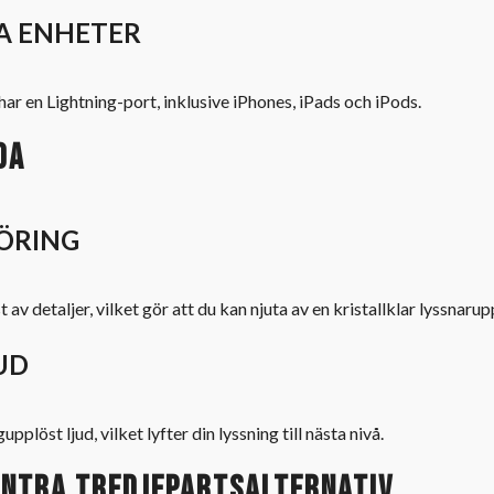
KA ENHETER
r en Lightning-port, inklusive iPhones, iPads och iPods.
da
ÖRING
av detaljer, vilket gör att du kan njuta av en kristallklar lyssnarup
UD
löst ljud, vilket lyfter din lyssning till nästa nivå.
ontra tredjepartsalternativ