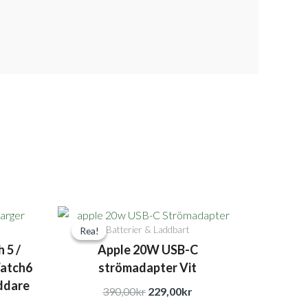
et
Det
Det
Batterier & Laddbart
Rea!
Rea!
ga
uvarande
ursprungliga
nuvarande
 5 /
Apple 20W USB-C
riset
priset
priset
Watch6
strömadapter Vit
:
var:
är:
ddare
49,00kr.
390,00kr.
229,00kr.
390,00
kr
229,00
kr