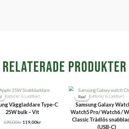
Relaterade produkter
Det
Det
Det
D
Batterier & Laddbart
Batterier & Laddbart
!
!
Rea!
Rea!
ursprungliga
nuvarande
ursprungli
n
ung Väggladdare Type-C
Samsung Galaxy Watch
priset
priset
priset
p
25W bulk – Vit
Watch5 Pro/ Watch6 / 
var:
är:
var:
är
Classic Trådlös snabbla
190,00kr.
119,00kr.
399,00kr.
2
190,00
kr
119,00
kr
(USB-C)