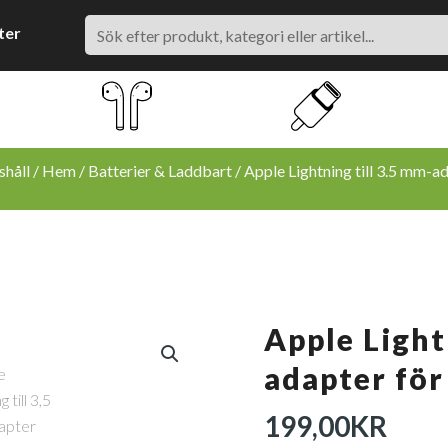
Search
ter
håll
/
Hem
/
Batterier & Laddbart
/ Apple Lightning till 3.5 mm-ad
Apple Light
adapter för
199,00
KR