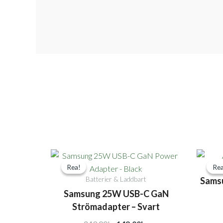
Det
Det
Rea!
Rea!
Rea
Rea
ursprungliga
nuvarande
Sams
Batterier & Laddbart
priset
priset
Samsung 25W USB-C GaN
var:
är:
Strömadapter – Svart
249,00kr.
149,00kr.