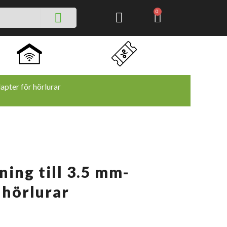
SEARCH
CART
0
apter för hörlurar
ning till 3.5 mm-
 hörlurar