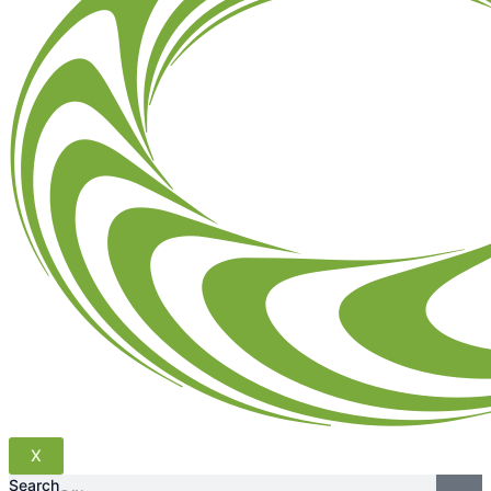
X
Search