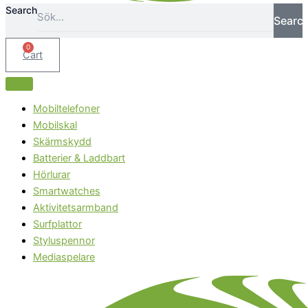
Search
Searc
0
Cart
Mobiltelefoner
Mobilskal
Skärmskydd
Batterier & Laddbart
Hörlurar
Smartwatches
Aktivitetsarmband
Surfplattor
Styluspennor
Mediaspelare