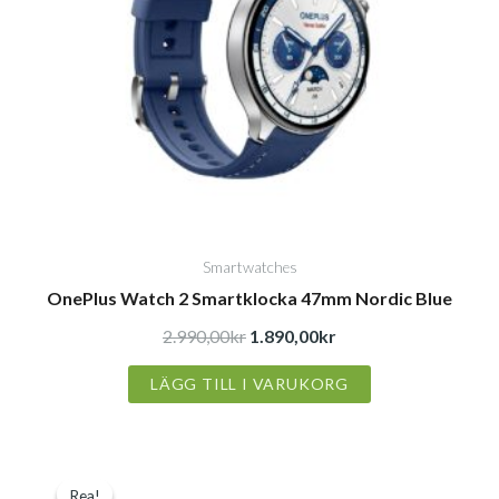
Smartwatches
OnePlus Watch 2 Smartklocka 47mm Nordic Blue
2.990,00
kr
1.890,00
kr
LÄGG TILL I VARUKORG
Det
Det
Rea!
Rea!
ursprungliga
nuvarande