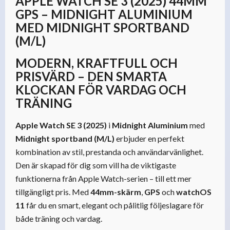
APPLE WATCH SE 3 (2025) 44MM
GPS – MIDNIGHT ALUMINIUM
MED MIDNIGHT SPORTBAND
(M/L)
MODERN, KRAFTFULL OCH
PRISVÄRD – DEN SMARTA
KLOCKAN FÖR VARDAG OCH
TRÄNING
Apple Watch SE 3 (2025)
i
Midnight Aluminium
med
Midnight sportband (M/L)
erbjuder en perfekt
kombination av stil, prestanda och användarvänlighet.
Den är skapad för dig som vill ha de viktigaste
funktionerna från Apple Watch-serien – till ett mer
tillgängligt pris. Med
44mm-skärm
,
GPS
och
watchOS
11
får du en smart, elegant och pålitlig följeslagare för
både träning och vardag.