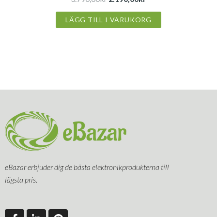
LÄGG TILL I VARUKORG
eBazar erbjuder dig de bästa elektronikprodukterna till
lägsta pris.
F
L
P