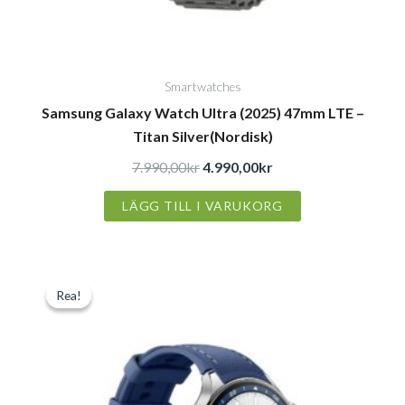
Smartwatches
Samsung Galaxy Watch Ultra (2025) 47mm LTE –
Titan Silver(Nordisk)
7.990,00
kr
4.990,00
kr
LÄGG TILL I VARUKORG
Det
Det
Rea!
Rea!
ursprungliga
nuvarande
priset
priset
var:
är:
2.990,00kr.
1.890,00kr.