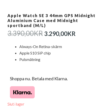
Apple Watch SE 3 44mm GPS Midnight
Aluminium Case med Midnight
sportband (M/L)
DET
DET
3.390,00
KR
3.290,00
KR
URSPRUNGLIGA
NUVARAN
PRISET
PRISET
Always‑On Retina-skärm
VAR:
ÄR:
Apple S10 SiP chip
3.390,00KR.
3.290,00KR
Pulsmätning
Shoppa nu. Betala med Klarna.
Slut i lager