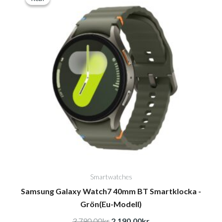
priset
priset
var:
är:
3.790,00kr.
2.190,00kr.
Smartwatches
Samsung Galaxy Watch7 40mm BT Smartklocka -
Grön(Eu-Modell)
3.790,00
kr
2.190,00
kr