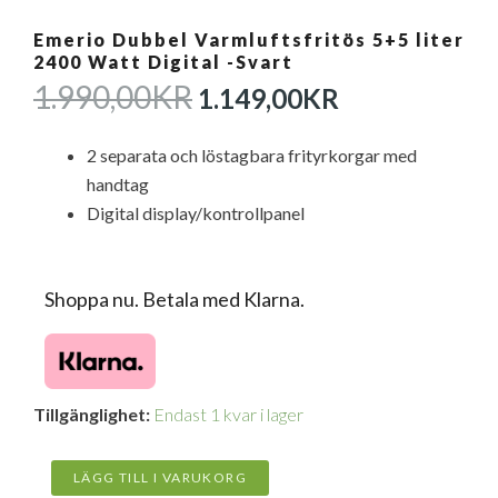
Emerio Dubbel Varmluftsfritös 5+5 liter
2400 Watt Digital -Svart
DET
DET
1.990,00
KR
1.149,00
KR
URSPRUNGLIGA
NUVARAN
PRISET
PRISET
2 separata och löstagbara frityrkorgar med
VAR:
ÄR:
handtag
1.990,00KR.
1.149,00KR
Digital display/kontrollpanel
Shoppa nu. Betala med Klarna.
Emerio
Tillgänglighet:
Endast 1 kvar i lager
Dubbel
Varmluftsfritös
5+5
LÄGG TILL I VARUKORG