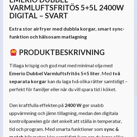
VARMLUFTSFRITÖS 5+5L 2400W
DIGITAL – SVART
Extra stor airfryer med dubbla korgar, smart sync-
funktion och hälsosam matlagning
PRODUKTBESKRIVNING
Tillaga krispig och god mat med minimal olja med
Emerio
Dubbel Varmluftsfritös 5+5 liter
. Med
två
separata korgar
kan du laga två olika rätter samtidigt –
perfekt för familjer eller när du vill spara tid i köket.
Den kraftfulla effekten på
2400 W
ger snabb
uppvärmning och jämn tillagning, medan den digitala
kontrollpanelen gör det enkelt att ställa in temperatur,
tid och program. Med smarta funktioner som
sync &
match
blir maten klar samtidigt även om du lagar olika