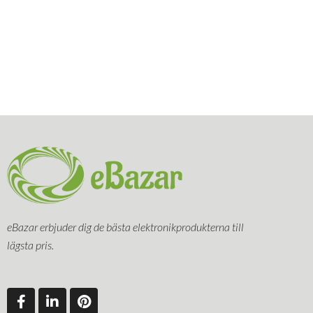
eBazar erbjuder dig de bästa elektronikprodukterna till
lägsta pris.
F
L
P
a
i
i