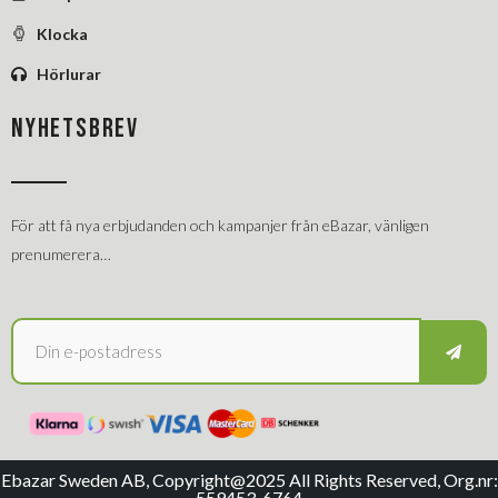
Klocka
Hörlurar
NYHETSBREV
För att få nya erbjudanden och kampanjer från eBazar, vänligen
prenumerera…
Ebazar Sweden AB, Copyright@2025 All Rights Reserved, Org.nr:
559453-6764