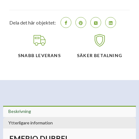
liter
2400
Watt
Digital
Dela det här objektet:
-
Svart
mängd
SNABB LEVERANS
SÄKER BETALNING
Beskrivning
Ytterligare information
EMERIO DUBBEL