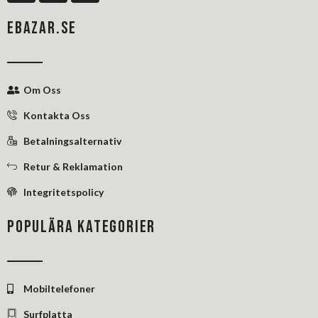
c
n
n
e
k
t
EBAZAR.SE
b
e
e
o
d
r
o
i
e
k
n
s
Om Oss
-
-
t
f
i
Kontakta Oss
n
Betalningsalternativ
Retur & Reklamation
Integritetspolicy
POPULÄRA KATEGORIER
Mobiltelefoner
Surfplatta