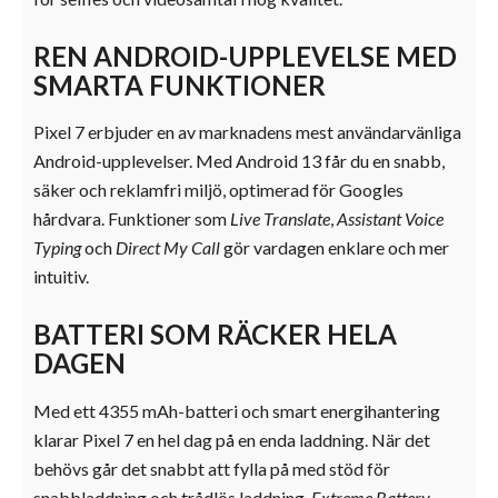
REN ANDROID-UPPLEVELSE MED
SMARTA FUNKTIONER
Pixel 7 erbjuder en av marknadens mest användarvänliga
Android-upplevelser. Med Android 13 får du en snabb,
säker och reklamfri miljö, optimerad för Googles
hårdvara. Funktioner som
Live Translate
,
Assistant Voice
Typing
och
Direct My Call
gör vardagen enklare och mer
intuitiv.
BATTERI SOM RÄCKER HELA
DAGEN
Med ett 4355 mAh-batteri och smart energihantering
klarar Pixel 7 en hel dag på en enda laddning. När det
behövs går det snabbt att fylla på med stöd för
snabbladdning och trådlös laddning.
Extreme Battery