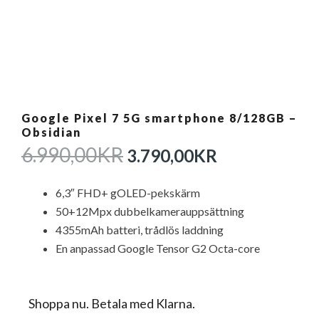
Google Pixel 7 5G smartphone 8/128GB –
Obsidian
DET
DET
6.990,00
KR
3.790,00
KR
URSPRUNGLIGA
NUVARAN
PRISET
PRISET
6,3″ FHD+ gOLED-pekskärm
VAR:
ÄR:
50+12Mpx dubbelkamerauppsättning
6.990,00KR.
3.790,00KR
4355mAh batteri, trådlös laddning
En anpassad Google Tensor G2 Octa-core
Shoppa nu. Betala med Klarna.