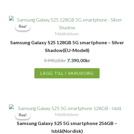
Det
Det
Rea!
Rea!
ursprungliga
nuvarande
Mobiltelefoner
priset
priset
Samsung Galaxy S25 128GB 5G smartphone – Silver
var:
är:
Shadow(EU-Modell)
9.990,00kr.
7.390,00kr.
9.990,00
kr
7.390,00
kr
LÄGG TILL I VARUKORG
Det
Det
Mobiltelefoner
Rea!
Rea!
ursprungliga
nuvarande
Samsung Galaxy S25 5G smartphone 256GB –
priset
priset
Isblå(Nordisk)
var:
är: