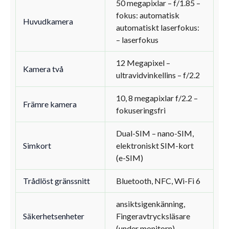
50 megapixlar – f/1.85 –
fokus: automatisk
Huvudkamera
automatiskt laserfokus:
– laserfokus
12 Megapixel –
Kamera två
ultravidvinkellins – f/2.2
10, 8 megapixlar f/2.2 –
Främre kamera
fokuseringsfri
Dual-SIM – nano-SIM,
Simkort
elektroniskt SIM-kort
(e-SIM)
Trådlöst gränssnitt
Bluetooth, NFC, Wi-Fi 6
ansiktsigenkänning,
Säkerhetsenheter
Fingeravtrycksläsare
(under monitorn)