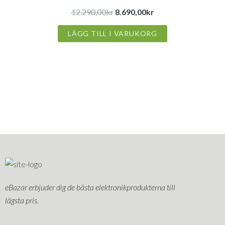
12.290,00kr.
8.690,00kr.
12.290,00
kr
8.690,00
kr
LÄGG TILL I VARUKORG
eBazar erbjuder dig de bästa elektronikprodukterna till
lägsta pris.