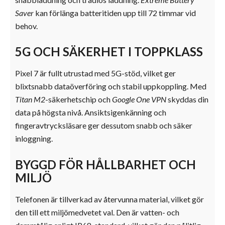
Saver
kan förlänga batteritiden upp till 72 timmar vid
behov.
5G OCH SÄKERHET I TOPPKLASS
Pixel 7 är fullt utrustad med 5G-stöd, vilket ger
blixtsnabb dataöverföring och stabil uppkoppling. Med
Titan M2
-säkerhetschip och
Google One VPN
skyddas din
data på högsta nivå. Ansiktsigenkänning och
fingeravtrycksläsare ger dessutom snabb och säker
inloggning.
BYGGD FÖR HÅLLBARHET OCH
MILJÖ
Telefonen är tillverkad av återvunna material, vilket gör
den till ett miljömedvetet val. Den är vatten- och