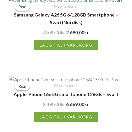
Mobiltelefoner
Rea!
Rea!
ursprungliga
nuvarande
Samsung Galaxy A26 5G 6/128GB Smartphone –
priset
priset
Svart(Nordisk)
var:
är:
3.690,00kr.
2.690,00kr.
3.690,00
kr
2.690,00
kr
LÄGG TILL I VARUKORG
Det
Det
Mobiltelefoner
Rea!
Rea!
ursprungliga
nuvarande
Apple iPhone 16e 5G smartphone 128GB – Svart
priset
priset
var:
är:
8.490,00
kr
6.669,00
kr
8.490,00kr.
6.669,00kr.
LÄGG TILL I VARUKORG