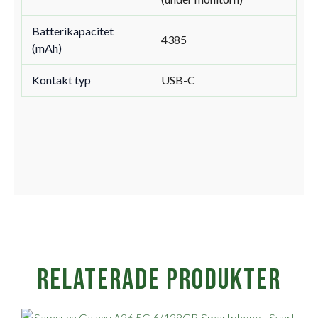
Batterikapacitet
4385
(mAh)
Kontakt typ
USB-C
Relaterade produkter
Det
Det