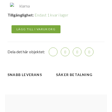
Google
Tillgänglighet:
Endast 1 kvar i lager
Pixel
7
5G
LÄGG TILL I VARUKORG
smartphone
8/128GB
-
Obsidian
Dela det här objektet:
mängd
SNABB LEVERANS
SÄKER BETALNING