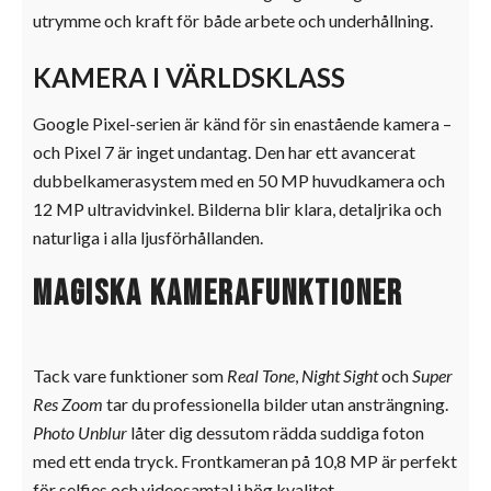
utrymme och kraft för både arbete och underhållning.
KAMERA I VÄRLDSKLASS
Google Pixel-serien är känd för sin enastående kamera –
och Pixel 7 är inget undantag. Den har ett avancerat
dubbelkamerasystem med en 50 MP huvudkamera och
12 MP ultravidvinkel. Bilderna blir klara, detaljrika och
naturliga i alla ljusförhållanden.
Magiska kamerafunktioner
Tack vare funktioner som
Real Tone
,
Night Sight
och
Super
Res Zoom
tar du professionella bilder utan ansträngning.
Photo Unblur
låter dig dessutom rädda suddiga foton
med ett enda tryck. Frontkameran på 10,8 MP är perfekt
för selfies och videosamtal i hög kvalitet.