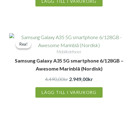
LÄGG TILL I VARUKORG
Det
Det
Rea!
Rea!
ursprungliga
nuvarande
Mobiltelefoner
priset
priset
Samsung Galaxy A35 5G smartphone 6/128GB –
var:
är:
Awesome Marinblå (Nordisk)
4.490,00kr.
2.949,00kr.
4.490,00
kr
2.949,00
kr
LÄGG TILL I VARUKORG