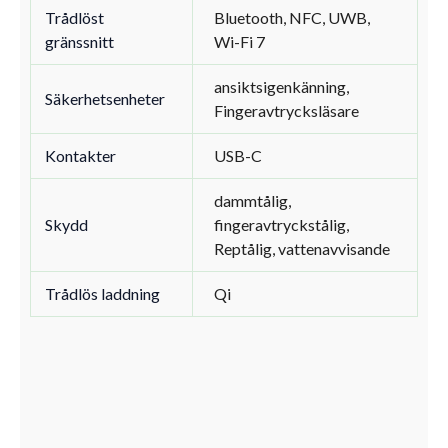
Trådlöst
Bluetooth, NFC, UWB,
gränssnitt
Wi-Fi 7
ansiktsigenkänning,
Säkerhetsenheter
Fingeravtrycksläsare
Kontakter
USB-C
dammtålig,
Skydd
fingeravtryckstålig,
Reptålig, vattenavvisande
Trådlös laddning
Qi