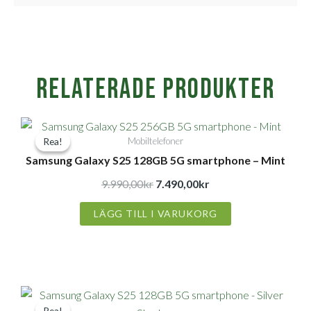
Relaterade produkter
Det
Det
Mobiltelefoner
Rea!
Rea!
ursprungliga
nuvarande
Samsung Galaxy S25 128GB 5G smartphone – Mint
priset
priset
var:
är:
9.990,00
kr
7.490,00
kr
9.990,00kr.
7.490,00kr.
LÄGG TILL I VARUKORG
Det
Det
Rea!
Rea!