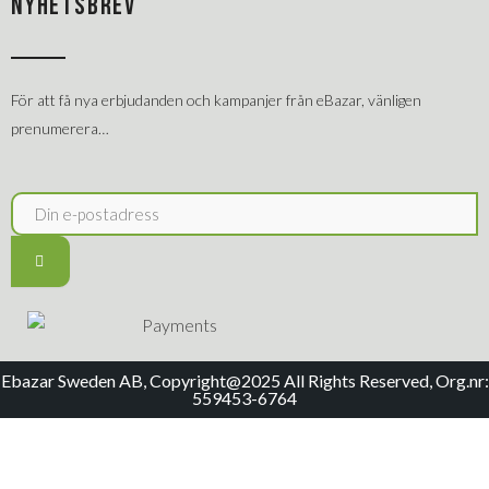
NYHETSBREV
För att få nya erbjudanden och kampanjer från eBazar, vänligen
prenumerera…
Ebazar Sweden AB, Copyright@2025 All Rights Reserved, Org.nr:
559453-6764