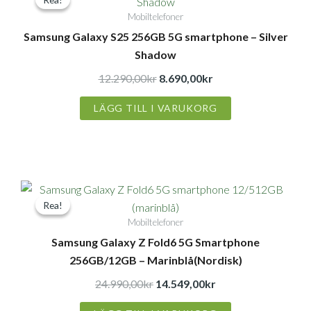
ursprungliga
nuvarande
Mobiltelefoner
priset
priset
Samsung Galaxy S25 256GB 5G smartphone – Silver
var:
är:
Shadow
12.290,00kr.
8.690,00kr.
12.290,00
kr
8.690,00
kr
LÄGG TILL I VARUKORG
Det
Det
Rea!
Rea!
ursprungliga
nuvarande
Mobiltelefoner
priset
priset
Samsung Galaxy Z Fold6 5G Smartphone
var:
är:
256GB/12GB – Marinblå(Nordisk)
24.990,00kr.
14.549,00kr.
24.990,00
kr
14.549,00
kr