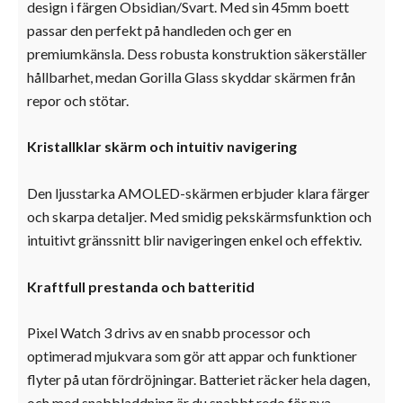
design i färgen Obsidian/Svart. Med sin 45mm boett
passar den perfekt på handleden och ger en
premiumkänsla. Dess robusta konstruktion säkerställer
hållbarhet, medan Gorilla Glass skyddar skärmen från
repor och stötar.
Kristallklar skärm och intuitiv navigering
Den ljusstarka AMOLED-skärmen erbjuder klara färger
och skarpa detaljer. Med smidig pekskärmsfunktion och
intuitivt gränssnitt blir navigeringen enkel och effektiv.
Kraftfull prestanda och batteritid
Pixel Watch 3 drivs av en snabb processor och
optimerad mjukvara som gör att appar och funktioner
flyter på utan fördröjningar. Batteriet räcker hela dagen,
och med snabbladdning är du snabbt redo för nya