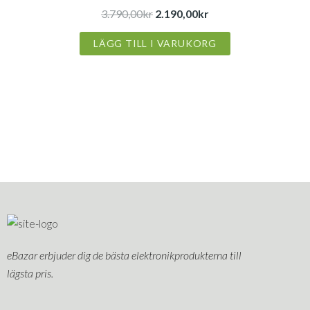
3.790,00kr.
2.190,00kr.
3.790,00
kr
2.190,00
kr
LÄGG TILL I VARUKORG
eBazar erbjuder dig de bästa elektronikprodukterna till
lägsta pris.