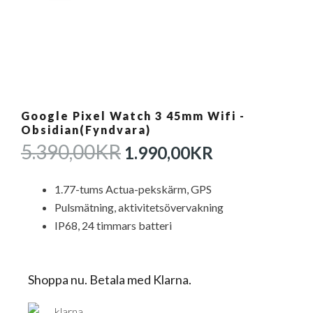
Google Pixel Watch 3 45mm Wifi -
Obsidian(Fyndvara)
DET
DET
5.390,00
KR
1.990,00
KR
URSPRUNGLIGA
NUVARAN
PRISET
PRISET
1.77-tums Actua-pekskärm, GPS
VAR:
ÄR:
Pulsmätning, aktivitetsövervakning
5.390,00KR.
1.990,00KR
IP68, 24 timmars batteri
Shoppa nu. Betala med Klarna.