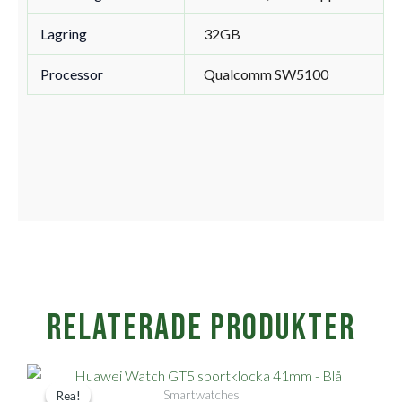
Lagring
32GB
Processor
Qualcomm SW5100
Relaterade produkter
Det
Det
Smartwatches
Rea!
Rea!
ursprungliga
nuvarande