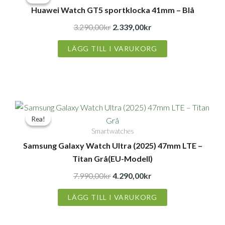
Huawei Watch GT5 sportklocka 41mm – Blå
priset
priset
var:
är:
3.290,00
kr
2.339,00
kr
3.290,00kr.
2.339,00kr.
LÄGG TILL I VARUKORG
Det
Det
Rea!
Rea!
ursprungliga
nuvarande
Smartwatches
priset
priset
Samsung Galaxy Watch Ultra (2025) 47mm LTE –
var:
är:
Titan Grå(EU-Modell)
7.990,00kr.
4.290,00kr.
7.990,00
kr
4.290,00
kr
LÄGG TILL I VARUKORG