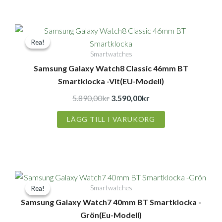
Det
Det
Rea!
Rea!
ursprungliga
nuvarande
Smartwatches
priset
priset
Samsung Galaxy Watch8 Classic 46mm BT
var:
är:
Smartklocka -Vit(EU-Modell)
5.890,00kr.
3.590,00kr.
5.890,00
kr
3.590,00
kr
LÄGG TILL I VARUKORG
Det
Det
Smartwatches
Rea!
Rea!
ursprungliga
nuvarande
Samsung Galaxy Watch7 40mm BT Smartklocka -
priset
priset
Grön(Eu-Modell)
var:
är: