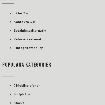
o
d
r
o
i
e
k
n
s
Om Oss
-
-
t
f
i
Kontakta Oss
n
Betalningsalternativ
Retur & Reklamation
Integritetspolicy
POPULÄRA KATEGORIER
Mobiltelefoner
Surfplatta
Klocka