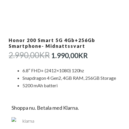
Honor 200 Smart 5G 4Gb+256Gb
Smartphone- Midnattssvart
DET
DET
2.990,00
KR
1.990,00
KR
URSPRUNGLIGA
NUVARAN
PRISET
PRISET
6.8″ FHD+ (2412×1080) 120hz
VAR:
ÄR:
Snapdragon 4 Gen2, 4GB RAM, 256GB Storage
2.990,00KR.
1.990,00KR
5200 mAh batteri
Shoppa nu. Betala med Klarna.