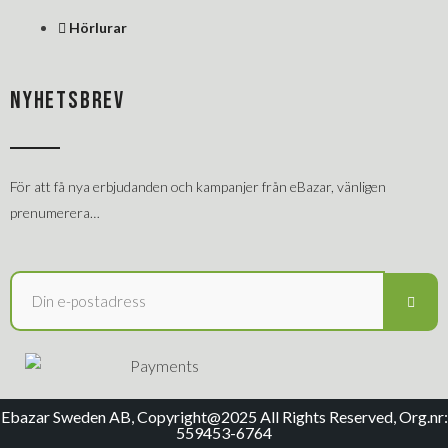
Hörlurar
NYHETSBREV
För att få nya erbjudanden och kampanjer från eBazar, vänligen
prenumerera…
Ebazar Sweden AB, Copyright@2025 All Rights Reserved, Org.nr:
559453-6764