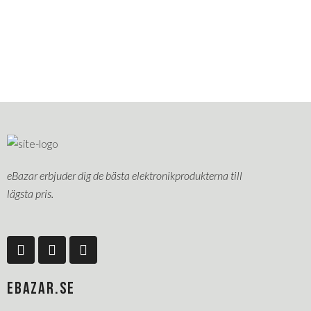
eBazar erbjuder dig de bästa elektronikprodukterna till
lägsta pris.
F
L
P
a
i
i
c
n
n
e
k
t
EBAZAR.SE
b
e
e