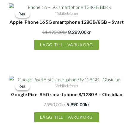
Det
Det
Mobiltelefoner
Rea!
Rea!
ursprungliga
nuvarande
Apple iPhone 16 5G smartphone 128GB/8GB – Svart
priset
priset
var:
är:
11.490,00
kr
8.289,00
kr
11.490,00kr.
8.289,00kr.
LÄGG TILL I VARUKORG
Det
Det
Mobiltelefoner
Rea!
Rea!
ursprungliga
nuvarande
Google Pixel 8 5G smartphone 8/128GB – Obsidian
priset
priset
var:
är:
7.990,00
kr
5.990,00
kr
7.990,00kr.
5.990,00kr.
LÄGG TILL I VARUKORG