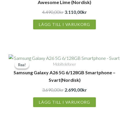
Awesome Lime (Nordisk)
4.490,00kr.
3.110,00kr.
4.490,00
kr
3.110,00
kr
LÄGG TILL I VARUKORG
Det
Det
Mobiltelefoner
Rea!
Rea!
ursprungliga
nuvarande
Samsung Galaxy A26 5G 6/128GB Smartphone –
priset
priset
Svart(Nordisk)
var:
är:
3.690,00kr.
2.690,00kr.
3.690,00
kr
2.690,00
kr
LÄGG TILL I VARUKORG