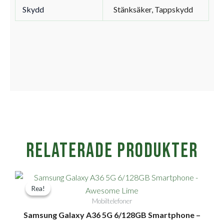
Skydd
Stänksäker, Tappskydd
Relaterade produkter
Det
Det
Rea!
Rea!
ursprungliga
nuvarande
Mobiltelefoner
priset
priset
Samsung Galaxy A36 5G 6/128GB Smartphone –
var:
är: