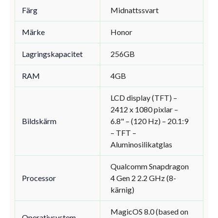
Färg
Midnattssvart
Märke
Honor
Lagringskapacitet
256GB
RAM
4GB
LCD display (TFT) –
2412 x 1080 pixlar –
Bildskärm
6.8" – (120 Hz) – 20.1:9
– TFT –
Aluminosilikatglas
Qualcomm Snapdragon
Processor
4 Gen 2 2.2 GHz (8-
kärnig)
MagicOS 8.0 (based on
Operativsystem