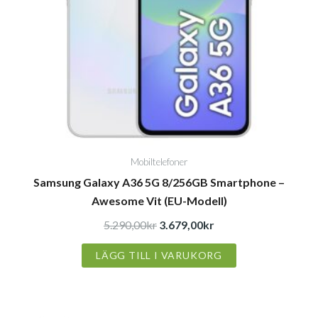
Mobiltelefoner
Samsung Galaxy A36 5G 8/256GB Smartphone –
Awesome Vit (EU-Modell)
5.290,00
kr
3.679,00
kr
LÄGG TILL I VARUKORG
Det
Det