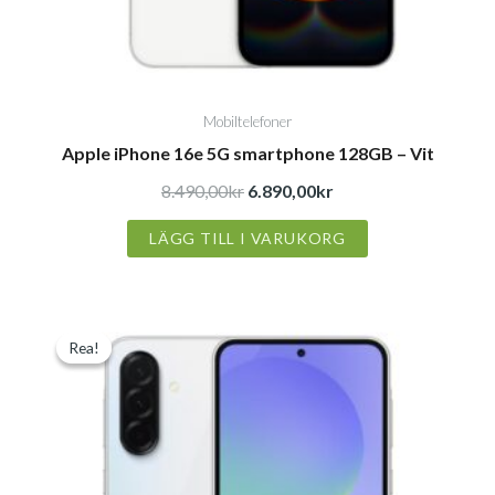
Mobiltelefoner
Apple iPhone 16e 5G smartphone 128GB – Vit
8.490,00
kr
6.890,00
kr
LÄGG TILL I VARUKORG
Det
Det
Rea!
Rea!
ursprungliga
nuvarande
priset
priset
var:
är:
5.290,00kr.
3.679,00kr.