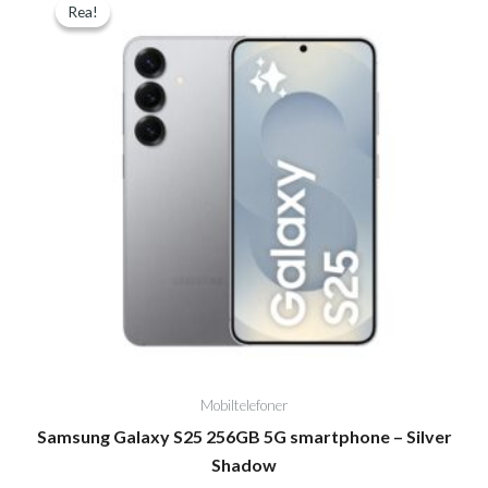
Rea!
Rea!
ursprungliga
nuvarande
priset
priset
var:
är:
12.290,00kr.
8.690,00kr.
Mobiltelefoner
Samsung Galaxy S25 256GB 5G smartphone – Silver
Shadow