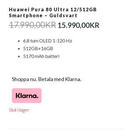
Huawei Pura 80 Ultra 12/512GB
Smartphone – Guldsvart
DET
DET
17.990,00
KR
15.990,00
KR
URSPRUNGLIGA
NUVAR
PRISET
PRISET
6,8 tum OLED 1-120 Hz
VAR:
ÄR:
512GB+16GB
17.990,00KR.
15.990,0
5170 mAh batteri
Shoppa nu. Betala med Klarna.
Slut i lager