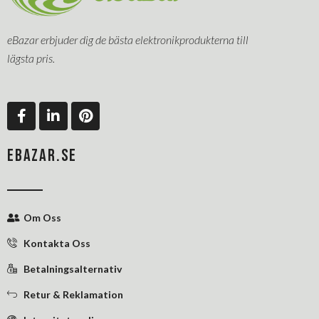
eBazar erbjuder dig de bästa elektronikprodukterna till
lägsta pris.
F
L
P
a
i
i
c
n
n
e
k
t
EBAZAR.SE
b
e
e
o
d
r
o
i
e
k
n
s
Om Oss
-
-
t
f
i
Kontakta Oss
n
Betalningsalternativ
Retur & Reklamation