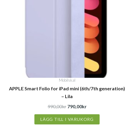
Mobilskal
APPLE Smart Folio for iPad mini (6th/7th generation)
– Lila
990,00
kr
790,00
kr
LÄGG TILL I VARUKORG