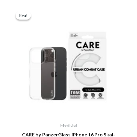
Det
Det
Rea!
Rea!
ursprungliga
nuvarande
priset
priset
var:
är:
390,00kr.
290,00kr.
Mobilskal
CARE by PanzerGlass iPhone 16 Pro Skal-