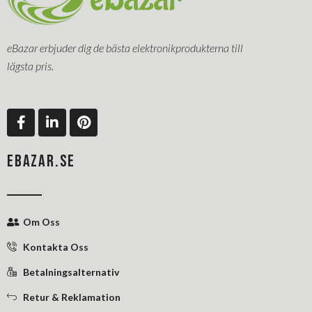
eBazar erbjuder dig de bästa elektronikprodukterna till
lägsta pris.
F
L
P
a
i
i
c
n
n
e
k
t
EBAZAR.SE
b
e
e
o
d
r
o
i
e
k
n
s
Om Oss
-
-
t
f
i
Kontakta Oss
n
Betalningsalternativ
Retur & Reklamation