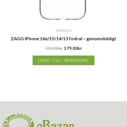
Mobilskal
ZAGG iPhone 16e/15/14/13 fodral – genomskinligt
190,00
kr
179,00
kr
LÄGG TILL I VARUKORG