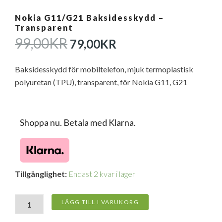
Nokia G11/G21 Baksidesskydd –
Transparent
DET
DET
99,00
KR
79,00
KR
URSPRUNGLIGA
NUVARANDE
PRISET
PRISET
Baksidesskydd för mobiltelefon, mjuk termoplastisk
VAR:
ÄR:
polyuretan (TPU), transparent, för Nokia G11, G21
99,00KR.
79,00KR.
Shoppa nu. Betala med Klarna.
Nokia
Tillgänglighet:
Endast 2 kvar i lager
G11/G21
Baksidesskydd
-
LÄGG TILL I VARUKORG
Transparent
mängd