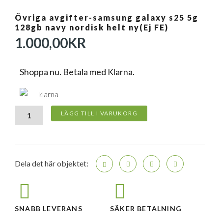
Övriga avgifter-samsung galaxy s25 5g
128gb navy nordisk helt ny(Ej FE)
1.000,00
KR
Shoppa nu. Betala med Klarna.
Övriga
LÄGG TILL I VARUKORG
avgifter-
samsung
galaxy
s25
5g
Dela det här objektet:
128gb
navy
nordisk
helt
ny(Ej
SNABB LEVERANS
SÄKER BETALNING
FE)