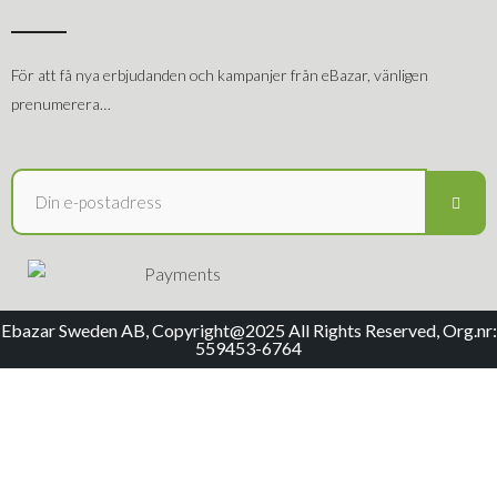
För att få nya erbjudanden och kampanjer från eBazar, vänligen
prenumerera…
Ebazar Sweden AB, Copyright@2025 All Rights Reserved, Org.nr:
559453-6764