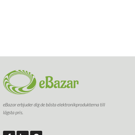
eBazar erbjuder dig de bästa elektronikprodukterna till
lägsta pris.
F
L
P