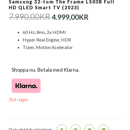
Samsung 32-tum The Frame LS03B Full
HD QLED Smart TV (2023)
DET
DET
7.990,00
KR
4.999,00
KR
URSPRUNGLIGA
NUVARAN
PRISET
PRISET
60 Hz, 8ms, 2x HDMI
VAR:
ÄR:
Hyper Real Engine, HDR
7.990,00KR.
4.999,00KR
Tizen, Motion Xcelerator
Shoppa nu. Betala med Klarna.
Slut i lager
Dela det här objektet: