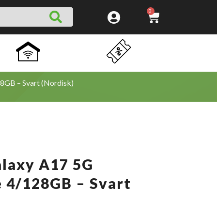
SEARCH
CART
0
8GB – Svart (Nordisk)
laxy A17 5G
 4/128GB – Svart