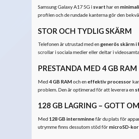
Samsung Galaxy A17 5G i
svart
har en
minimali
profilen och de rundade kanterna gör den bekväm 
STOR OCH TYDLIG SKÄRM
Telefonen är utrustad med en
generös skärm i 
scrollar i sociala medier eller deltar i videosamt
PRESTANDA MED 4 GB RAM
Med
4 GB RAM
och en
effektiv processor
kan
problem. Den är optimerad för att leverera en
s
128 GB LAGRING – GOTT OM
Med
128 GB internminne
får du plats för appa
utrymme finns dessutom stöd för
microSD-kor