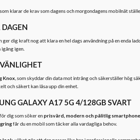
som klarar de krav som dagens och morgondagens mobilnät ställe
A DAGEN
 ger dig kraft nog att klara en hel dags användning på en enda laddn
a igång igen.
VÄNLIGHET
g Knox
, som skyddar din data mot intrång och säkerställer hög sä
nkelt och säkert kan låsa upp din enhet.
NG GALAXY A17 5G 4/128GB SVART
 för dig som söker en
prisvärd, modern och pålitlig smartphon
gring
får du en mobil som täcker alla vardagliga behov.
n look
, vilket gör att den passar lika bra i professionella sammanha