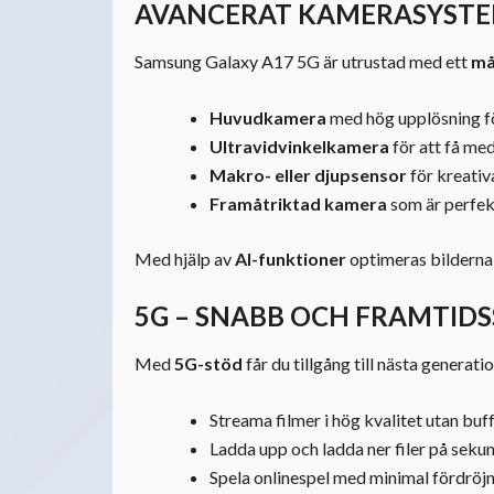
AVANCERAT KAMERASYST
Samsung Galaxy A17 5G är utrustad med ett
må
Huvudkamera
med hög upplösning för
Ultravidvinkelkamera
för att få med
Makro- eller djupsensor
för kreativ
Framåtriktad kamera
som är perfekt
Med hjälp av
AI-funktioner
optimeras bilderna 
5G – SNABB OCH FRAMTID
Med
5G-stöd
får du tillgång till nästa generat
Streama filmer i hög kvalitet utan buff
Ladda upp och ladda ner filer på sekun
Spela onlinespel med minimal fördröjn