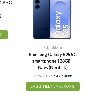
8GB 5G
är:
var:
är:
r
7.390,00kr.
9.990,00kr.
7.479,00kr.
)
r
RG
Mobiltelefoner
Samsung Galaxy S25 5G
smartphone 128GB –
Navy(Nordisk)
9.990,00
kr
7.479,00
kr
LÄGG TILL I VARUKORG