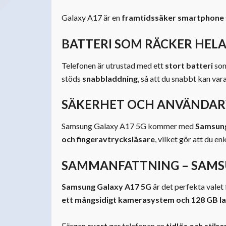
Galaxy A17 är en
framtidssäker smartphone
BATTERI SOM RÄCKER HEL
Telefonen är utrustad med ett
stort batteri
som
stöds
snabbladdning
, så att du snabbt kan var
SÄKERHET OCH ANVÄNDAR
Samsung Galaxy A17 5G kommer med
Samsun
och fingeravtrycksläsare
, vilket gör att du e
SAMMANFATTNING – SAMSU
Samsung Galaxy A17 5G
är det perfekta valet
ett mångsidigt kamerasystem och 128 GB la
Färgen
svart
ger telefonen en
tidlös och stilre