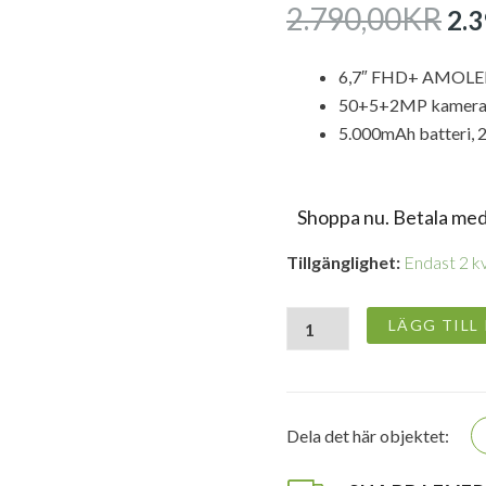
DE
2.790,00
KR
2.3
UR
PR
6,7″ FHD+ AMOLE
VA
50+5+2MP kamerau
2.
5.000mAh batteri, 
Shoppa nu. Betala med
Samsung
Tillgänglighet:
Endast 2 kv
Galaxy
A17
5G
LÄGG TILL
smartphone
4/128GB
-
Svart
(Nordisk)
Dela det här objektet:
mängd