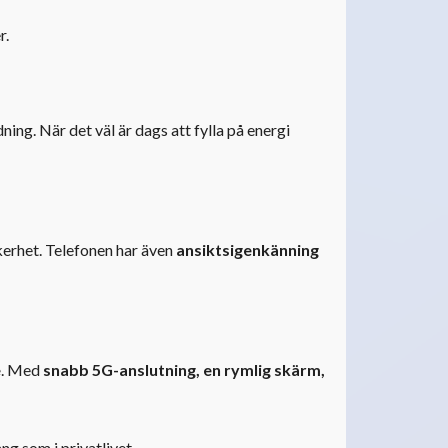
r.
ing. När det väl är dags att fylla på energi
kerhet. Telefonen har även
ansiktsigenkänning
e
. Med
snabb 5G-anslutning, en rymlig skärm,
ng som i privatlivet.