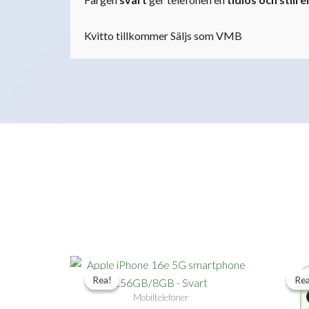
Kvitto tillkommer Säljs som VMB
Det
Det
Rea!
Rea!
Rea
Rea
ursprungliga
nuvarande
Mobiltelefoner
priset
priset