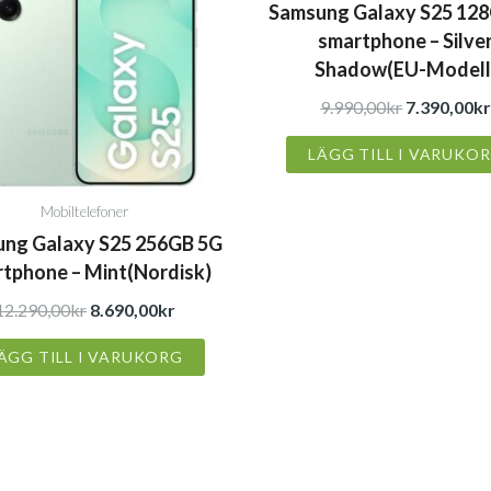
Samsung Galaxy S25 12
var:
är:
var:
smartphone – Silve
12.290,00kr.
8.690,00kr.
9.990,00kr.
Shadow(EU-Modell
9.990,00
kr
7.390,00
k
LÄGG TILL I VARUKO
Mobiltelefoner
ng Galaxy S25 256GB 5G
tphone – Mint(Nordisk)
12.290,00
kr
8.690,00
kr
ÄGG TILL I VARUKORG