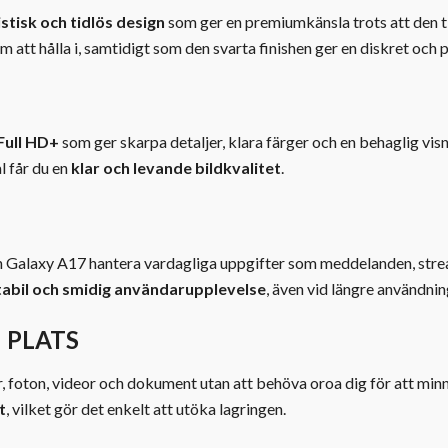
stisk och tidlös design
som ger en premiumkänsla trots att den t
att hålla i, samtidigt som den svarta finishen ger en diskret och p
Full HD+
som ger skarpa detaljer, klara färger och en behaglig visn
al får du en
klar och levande bildkvalitet
.
 Galaxy A17 hantera vardagliga uppgifter som meddelanden, stre
tabil och smidig användarupplevelse
, även vid längre användni
 PLATS
r, foton, videor och dokument utan att behöva oroa dig för att min
t
, vilket gör det enkelt att utöka lagringen.