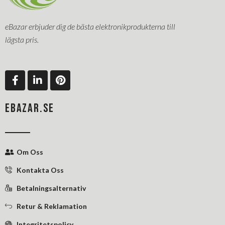
eBazar erbjuder dig de bästa elektronikprodukterna till
lägsta pris.
F
L
P
a
i
i
c
n
n
e
k
t
EBAZAR.SE
b
e
e
o
d
r
o
i
e
k
n
s
Om Oss
-
-
t
f
i
Kontakta Oss
n
Betalningsalternativ
Retur & Reklamation
Integritetspolicy