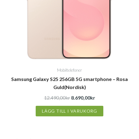
Mobiltelefoner
Samsung Galaxy S25 256GB 5G smartphone – Rosa
Guld(Nordisk)
12.490,00
kr
8.690,00
kr
LÄGG TILL I VARUKORG
Det
Det