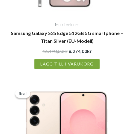
Mobiltelefoner
Samsung Galaxy S25 Edge 512GB 5G smartphone –
Titan Silver (EU-Modell)
16.490,00
kr
8.274,00
kr
LÄGG TILL I VARUKORG
Det
Det
Rea!
Rea!
ursprungliga
nuvarande
priset
priset
var:
är:
12.490,00kr.
8.690,00kr.