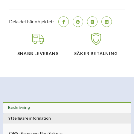
Smartphone
-
Svart(Nordisk)
mängd
Dela det här objektet:
SNABB LEVERANS
SÄKER BETALNING
Beskrivning
Ytterligare information
OBS: Samsung Pay Saknas