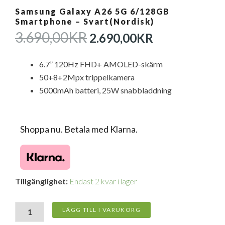
Samsung Galaxy A26 5G 6/128GB
Smartphone – Svart(Nordisk)
DET
DET
3.690,00
KR
2.690,00
KR
URSPRUNGLIGA
NUVARAN
PRISET
PRISET
6.7” 120Hz FHD+ AMOLED-skärm
VAR:
ÄR:
50+8+2Mpx trippelkamera
3.690,00KR.
2.690,00KR
5000mAh batteri, 25W snabbladdning
Shoppa nu. Betala med Klarna.
Samsung
Tillgänglighet:
Endast 2 kvar i lager
Galaxy
A26
5G
LÄGG TILL I VARUKORG
6/128GB