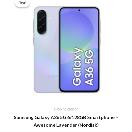
Rea!
Rea!
ursprungliga
nuvarande
priset
priset
var:
är:
4.490,00kr.
3.110,00kr.
Mobiltelefoner
Samsung Galaxy A36 5G 6/128GB Smartphone –
Awesome Lavender (Nordisk)