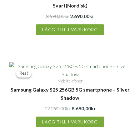
Svart(Nordisk)
var:
är:
3.690,00kr.
2.690,00kr.
3.690,00
kr
2.690,00
kr
LÄGG TILL I VARUKORG
Det
Det
Rea!
Rea!
ursprungliga
nuvarande
Mobiltelefoner
priset
priset
Samsung Galaxy S25 256GB 5G smartphone – Silver
var:
är:
Shadow
12.290,00kr.
8.690,00kr.
12.290,00
kr
8.690,00
kr
LÄGG TILL I VARUKORG