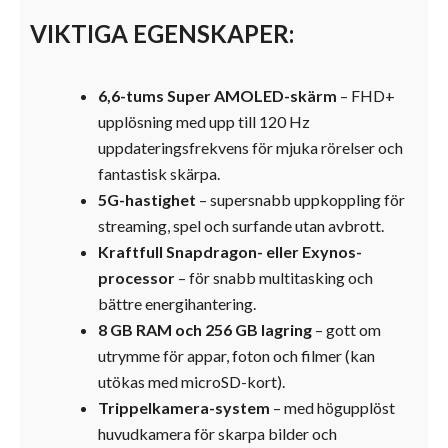
VIKTIGA EGENSKAPER:
6,6-tums Super AMOLED-skärm
– FHD+
upplösning med upp till 120 Hz
uppdateringsfrekvens för mjuka rörelser och
fantastisk skärpa.
5G-hastighet
– supersnabb uppkoppling för
streaming, spel och surfande utan avbrott.
Kraftfull Snapdragon- eller Exynos-
processor
– för snabb multitasking och
bättre energihantering.
8 GB RAM och 256 GB lagring
– gott om
utrymme för appar, foton och filmer (kan
utökas med microSD-kort).
Trippelkamera-system
– med högupplöst
huvudkamera för skarpa bilder och