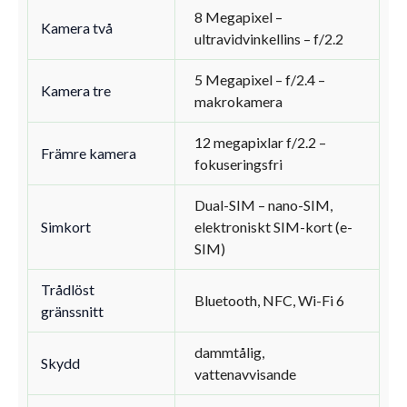
8 Megapixel –
Kamera två
ultravidvinkellins – f/2.2
5 Megapixel – f/2.4 –
Kamera tre
makrokamera
12 megapixlar f/2.2 –
Främre kamera
fokuseringsfri
Dual-SIM – nano-SIM,
Simkort
elektroniskt SIM-kort (e-
SIM)
Trådlöst
Bluetooth, NFC, Wi-Fi 6
gränssnitt
dammtålig,
Skydd
vattenavvisande