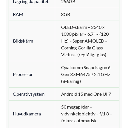
Lagringskapacitet
256GB
RAM
8GB
OLED-skärm – 2340 x
1080 pixlar – 6.7" – (120
Bildskärm
Hz) – Super AMOLED –
Corning Gorilla Glass
Victus+ (reptåligt glas)
Qualcomm Snapdragon 6
Processor
Gen 3 SM6475 / 2.4 GHz
(8-kärnig)
Operativsystem
Android 15 med One UI 7
50 megapixlar –
Huvudkamera
vidvinkelobjektiv – f/1.8 –
fokus: automatisk