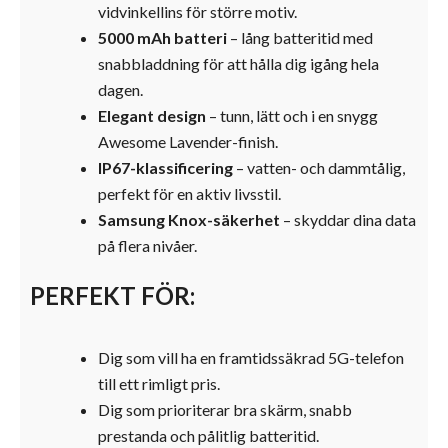
vidvinkellins för större motiv.
5000 mAh batteri
– lång batteritid med
snabbladdning för att hålla dig igång hela
dagen.
Elegant design
– tunn, lätt och i en snygg
Awesome Lavender-finish.
IP67-klassificering
– vatten- och dammtålig,
perfekt för en aktiv livsstil.
Samsung Knox-säkerhet
– skyddar dina data
på flera nivåer.
PERFEKT FÖR:
Dig som vill ha en framtidssäkrad 5G-telefon
till ett rimligt pris.
Dig som prioriterar bra skärm, snabb
prestanda och pålitlig batteritid.