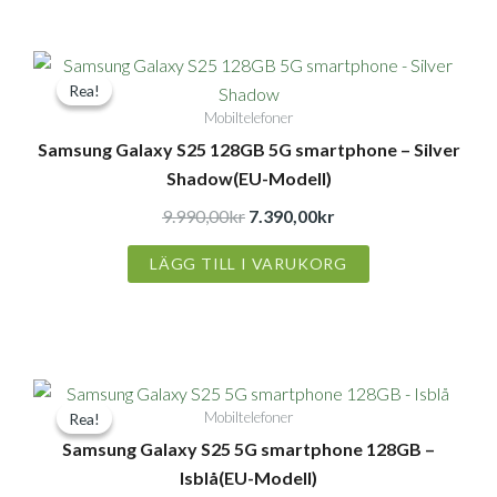
Det
Det
Rea!
Rea!
ursprungliga
nuvarande
Mobiltelefoner
priset
priset
Samsung Galaxy S25 128GB 5G smartphone – Silver
var:
är:
Shadow(EU-Modell)
9.990,00kr.
7.390,00kr.
9.990,00
kr
7.390,00
kr
LÄGG TILL I VARUKORG
Det
Det
Mobiltelefoner
Rea!
Rea!
ursprungliga
nuvarande
Samsung Galaxy S25 5G smartphone 128GB –
priset
priset
Isblå(EU-Modell)
var:
är: