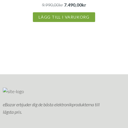
9.990,00kr.
7.490,00kr.
9.990,00
kr
7.490,00
kr
LÄGG TILL I VARUKORG
eBazar erbjuder dig de bästa elektronikprodukterna till
lägsta pris.