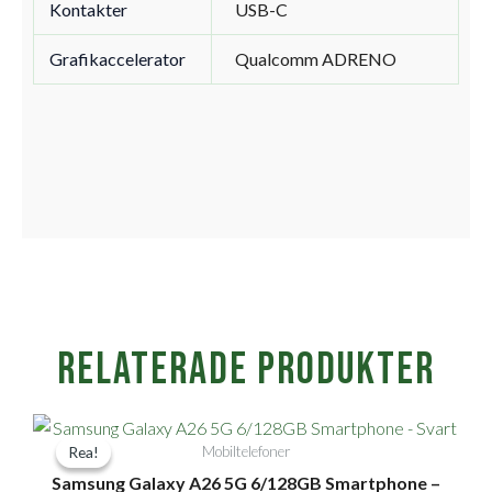
Kontakter
USB-C
Grafikaccelerator
Qualcomm ADRENO
Relaterade produkter
Det
Det
Mobiltelefoner
Rea!
Rea!
ursprungliga
nuvarande
Samsung Galaxy A26 5G 6/128GB Smartphone –
priset
priset