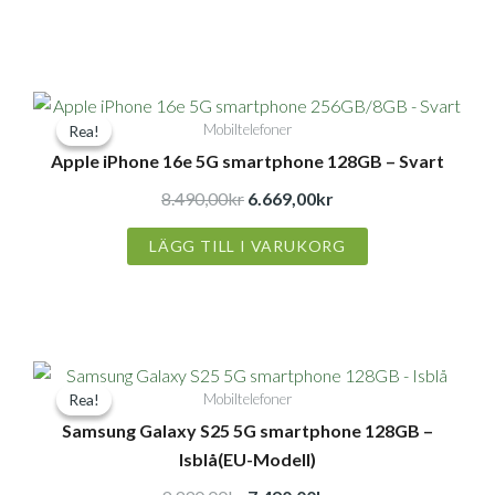
Det
Det
Mobiltelefoner
Rea!
Rea!
ursprungliga
nuvarande
Apple iPhone 16e 5G smartphone 128GB – Svart
priset
priset
var:
är:
8.490,00
kr
6.669,00
kr
8.490,00kr.
6.669,00kr.
LÄGG TILL I VARUKORG
Det
Det
Mobiltelefoner
Rea!
Rea!
ursprungliga
nuvarande
Samsung Galaxy S25 5G smartphone 128GB –
priset
priset
Isblå(EU-Modell)
var:
är:
9.990,00kr.
7.490,00kr.