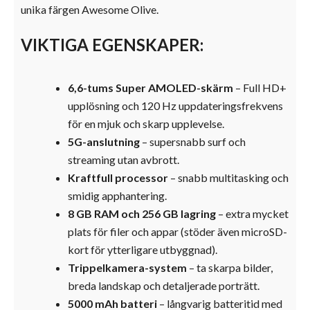
unika färgen Awesome Olive.
VIKTIGA EGENSKAPER:
6,6-tums Super AMOLED-skärm
– Full HD+
upplösning och 120 Hz uppdateringsfrekvens
för en mjuk och skarp upplevelse.
5G-anslutning
– supersnabb surf och
streaming utan avbrott.
Kraftfull processor
– snabb multitasking och
smidig apphantering.
8 GB RAM och 256 GB lagring
– extra mycket
plats för filer och appar (stöder även microSD-
kort för ytterligare utbyggnad).
Trippelkamera-system
– ta skarpa bilder,
breda landskap och detaljerade porträtt.
5000 mAh batteri
– långvarig batteritid med