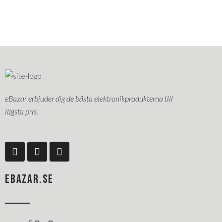
eBazar erbjuder dig de bästa elektronikprodukterna till
lägsta pris.
F
L
P
a
i
i
c
n
n
e
k
t
EBAZAR.SE
b
e
e
o
d
r
o
i
e
k
n
s