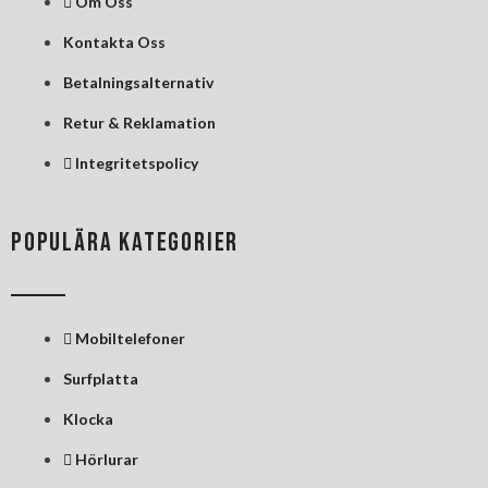
Om Oss
-
-
t
f
i
Kontakta Oss
n
Betalningsalternativ
Retur & Reklamation
Integritetspolicy
POPULÄRA KATEGORIER
Mobiltelefoner
Surfplatta
Klocka
Hörlurar