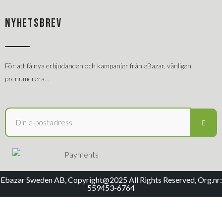
NYHETSBREV
För att få nya erbjudanden och kampanjer från eBazar, vänligen
prenumerera…
Ebazar Sweden AB, Copyright@2025 All Rights Reserved, Org.nr:
559453-6764