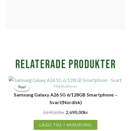
Relaterade produkter
Det
Det
Mobiltelefoner
Rea!
Rea!
ursprungliga
nuvarande
Samsung Galaxy A26 5G 6/128GB Smartphone –
priset
priset
Svart(Nordisk)
var:
är:
3.690,00kr.
2.690,00kr.
3.690,00
kr
2.690,00
kr
LÄGG TILL I VARUKORG