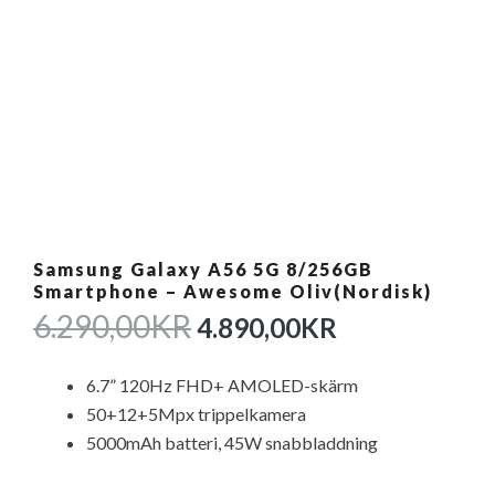
Samsung Galaxy A56 5G 8/256GB
Smartphone – Awesome Oliv(Nordisk)
DET
DET
6.290,00
KR
4.890,00
KR
URSPRUNGLIGA
NUVARAN
PRISET
PRISET
6.7” 120Hz FHD+ AMOLED-skärm
VAR:
ÄR:
50+12+5Mpx trippelkamera
6.290,00KR.
4.890,00KR
5000mAh batteri, 45W snabbladdning