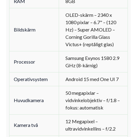
RAM
8GB
OLED-skärm – 2340 x
1080 pixlar – 6.7" – (120
Bildskärm
Hz) – Super AMOLED –
Corning Gorilla Glass
Victus+ (reptåligt glas)
Samsung Exynos 1580 2.9
Processor
GHz (8-kärnig)
Operativsystem
Android 15 med One UI 7
50 megapixlar –
Huvudkamera
vidvinkelobjektiv – f/1.8 –
fokus: automatisk
12 Megapixel –
Kamera två
ultravidvinkellins – f/2.2