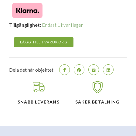
Samsung
Tillgänglighet:
Endast 1 kvar i lager
Galaxy
Battery
Pack
LÄGG TILL I VARUKORG
20,000mAh
mängd
Dela det här objektet:
SNABB LEVERANS
SÄKER BETALNING