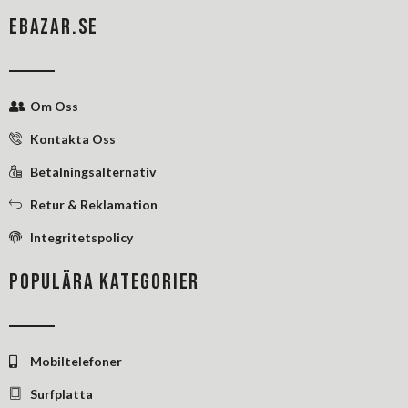
c
n
n
e
k
t
EBAZAR.SE
b
e
e
o
d
r
o
i
e
k
n
s
Om Oss
-
-
t
f
i
Kontakta Oss
n
Betalningsalternativ
Retur & Reklamation
Integritetspolicy
POPULÄRA KATEGORIER
Mobiltelefoner
Surfplatta