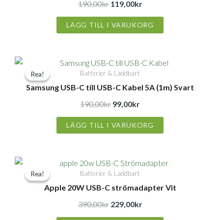
var:
är:
190,00
kr
119,00
kr
190,00kr.
119,00kr.
LÄGG TILL I VARUKORG
Det
Det
Batterier & Laddbart
Rea!
Rea!
ursprungliga
nuvarande
Samsung USB-C till USB-C Kabel 5A (1m) Svart
priset
priset
var:
är:
190,00
kr
99,00
kr
190,00kr.
99,00kr.
LÄGG TILL I VARUKORG
Det
Det
Batterier & Laddbart
Rea!
Rea!
ursprungliga
nuvarande
Apple 20W USB-C strömadapter Vit
priset
priset
var:
är:
390,00
kr
229,00
kr
390,00kr.
229,00kr.