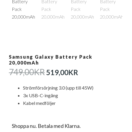
Samsung Galaxy Battery Pack
20,000mAh
DET
DET
749,00
KR
519,00
KR
URSPRUNGLIGA
NUVARANDE
PRISET
PRISET
Strömförsörjning 3.0 (upp till 45W)
VAR:
ÄR:
3x USB-C-ingång
749,00KR.
519,00KR.
Kabel medföljer
Shoppa nu. Betala med Klarna.