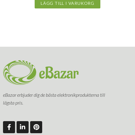
LÄGG TILL I VARUKORG
eBazar erbjuder dig de bästa elektronikprodukterna till
lägsta pris.
F
L
P
a
i
i