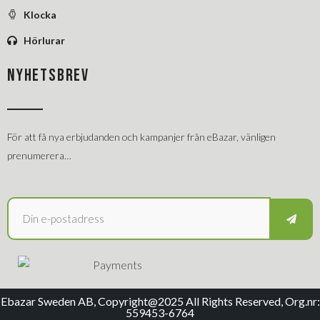
Klocka
Hörlurar
NYHETSBREV
För att få nya erbjudanden och kampanjer från eBazar, vänligen
prenumerera…
Ebazar Sweden AB, Copyright@2025 All Rights Reserved, Org.nr:
559453-6764