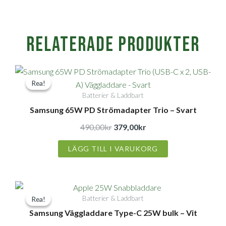
Relaterade produkter
Det
Det
Rea!
Rea!
ursprungliga
nuvarande
Batterier & Laddbart
priset
priset
Samsung 65W PD Strömadapter Trio – Svart
var:
är:
490,00kr.
379,00kr.
490,00
kr
379,00
kr
LÄGG TILL I VARUKORG
Det
Det
Batterier & Laddbart
Rea!
Rea!
ursprungliga
nuvarande
Samsung Väggladdare Type-C 25W bulk – Vit
priset
priset