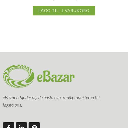
LÄGG TILL I VARUKORG
eBazar erbjuder dig de bästa elektronikprodukterna till
lägsta pris.
F
L
P