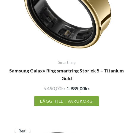
Smartring
Samsung Galaxy Ring smartring Storlek 5 – Titanium
Guld
5.490,00
kr
1.989,00
kr
LÄGG TILL I VARUKORG
Det
Det
Rea!
Rea!
ursprungliga
nuvarande