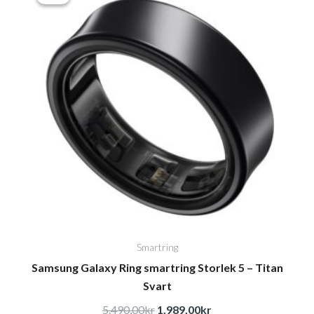
priset
priset
var:
är:
5.490,00kr.
1.989,00kr.
Smartring
Samsung Galaxy Ring smartring Storlek 5 – Titan
Svart
5.490,00
kr
1.989,00
kr