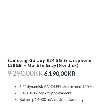
Samsung Galaxy S24 5G Smartphone
128GB – Marble Gray(Nordisk)
DET
DET
9.290,00
KR
6.190,00
KR
URSPRUNGLIGA
NUVARAN
PRISET
PRISET
6,2″ dynamisk AMOLED-skärm med 120 Hz
VAR:
ÄR:
50+10+12 Mpx trippelkamera
9.290,00KR.
6.190,00KR
Batteri på 4000 mAh, trådlös laddning