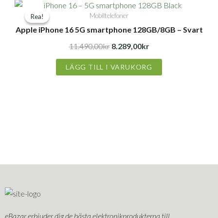
Det
Det
Mobiltelefoner
Rea!
Rea!
ursprungliga
nuvarande
Apple iPhone 16 5G smartphone 128GB/8GB – Svart
priset
priset
var:
är:
11.490,00
kr
8.289,00
kr
11.490,00kr.
8.289,00kr.
LÄGG TILL I VARUKORG
eBazar erbjuder dig de bästa elektronikprodukterna till