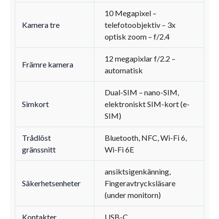
10 Megapixel –
Kamera tre
telefotoobjektiv – 3x
optisk zoom – f/2.4
12 megapixlar f/2.2 –
Främre kamera
automatisk
Dual-SIM – nano-SIM,
Simkort
elektroniskt SIM-kort (e-
SIM)
Trådlöst
Bluetooth, NFC, Wi-Fi 6,
gränssnitt
Wi-Fi 6E
ansiktsigenkänning,
Säkerhetsenheter
Fingeravtrycksläsare
(under monitorn)
Kontakter
USB-C