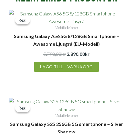
Det
Det
Rea!
Rea!
ursprungliga
nuvarande
Mobiltelefoner
priset
priset
Samsung Galaxy A56 5G 8/128GB Smartphone –
var:
är:
Awesome Ljusgrå (EU-Modell)
5.790,00kr.
3.890,00kr.
5.790,00
kr
3.890,00
kr
LÄGG TILL I VARUKORG
Det
Det
Rea!
Rea!
ursprungliga
nuvarande
Mobiltelefoner
priset
priset
Samsung Galaxy S25 256GB 5G smartphone – Silver
var:
är:
Shadow
12.290,00kr.
8.690,00kr.