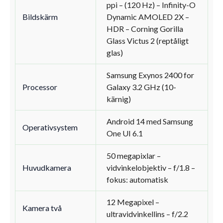
ppi – (120 Hz) – Infinity-O
Bildskärm
Dynamic AMOLED 2X –
HDR – Corning Gorilla
Glass Victus 2 (reptåligt
glas)
Samsung Exynos 2400 for
Processor
Galaxy 3.2 GHz (10-
kärnig)
Android 14 med Samsung
Operativsystem
One UI 6.1
50 megapixlar –
Huvudkamera
vidvinkelobjektiv – f/1.8 –
fokus: automatisk
12 Megapixel –
Kamera två
ultravidvinkellins – f/2.2