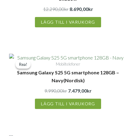
12.290,00
kr
8.690,00
kr
LÄGG TILL I VARUKORG
Det
Det
Mobiltelefoner
Rea!
Rea!
ursprungliga
nuvarande
Samsung Galaxy S25 5G smartphone 128GB –
priset
priset
Navy(Nordisk)
var:
är:
9.990,00kr.
7.479,00kr.
9.990,00
kr
7.479,00
kr
LÄGG TILL I VARUKORG