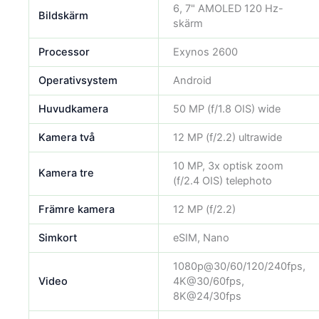
6, 7" AMOLED 120 Hz-
Bildskärm
skärm
Processor
Exynos 2600
Operativsystem
Android
Huvudkamera
50 MP (f/1.8 OIS) wide
Kamera två
12 MP (f/2.2) ultrawide
10 MP, 3x optisk zoom
Kamera tre
(f/2.4 OIS) telephoto
Främre kamera
12 MP (f/2.2)
Simkort
eSIM, Nano
1080p@30/60/120/240fps,
Video
4K@30/60fps,
8K@24/30fps