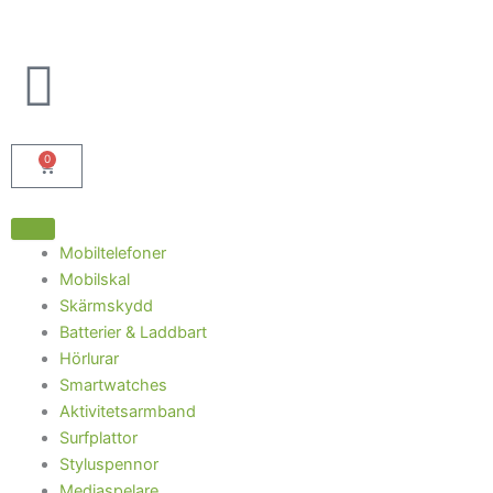
Hoppa
till
innehåll
0
Cart
Mobiltelefoner
Mobilskal
Skärmskydd
Batterier & Laddbart
Hörlurar
Smartwatches
Aktivitetsarmband
Surfplattor
Styluspennor
Mediaspelare