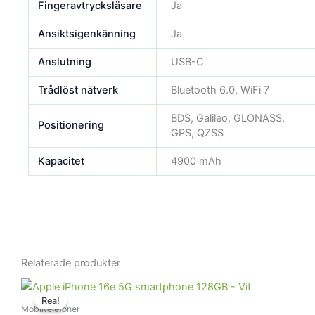
Fingeravtrycksläsare
Ja
Ansiktsigenkänning
Ja
Anslutning
USB-C
Trådlöst nätverk
Bluetooth 6.0, WiFi 7
BDS, Galileo, GLONASS,
Positionering
GPS, QZSS
Kapacitet
4900 mAh
Relaterade produkter
Det
Det
ursprungliga
nuvarande
Rea!
Rea!
priset
priset
Mobiltelefoner