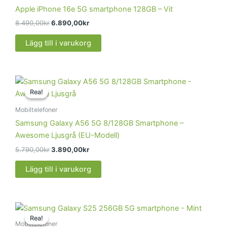
var:
är:
Apple iPhone 16e 5G smartphone 128GB – Vit
8.490,00kr.
6.890,00kr.
8.490,00
kr
6.890,00
kr
Lägg till i varukorg
Det
Det
ursprungliga
nuvarande
Rea!
Rea!
priset
priset
var:
är:
Mobiltelefoner
5.790,00kr.
3.890,00kr.
Samsung Galaxy A56 5G 8/128GB Smartphone –
Awesome Ljusgrå (EU-Modell)
5.790,00
kr
3.890,00
kr
Lägg till i varukorg
Det
Det
ursprungliga
nuvarande
Rea!
Rea!
priset
priset
Mobiltelefoner