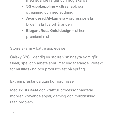
med levande färger och hög skärpa
5G-uppkoppling
– ultrasnabb surf,
streaming och nedladdning
Avancerad AI-kamera
– professionella
bilder i alla ljusförhållanden
Elegant Rosa Guld design
– stilren
premiumfinish
Större skärm – bättre upplevelse
Galaxy S26+ ger dig en större visningsyta som gör
filmer, spel och arbete ännu mer engagerande. Perfekt
för multitasking och produktivitet på språng.
Extrem prestanda utan kompromisser
Med
12 GB RAM
och kraftfull processor hanterar
mobilen krävande appar, gaming och multitasking
utan problem.