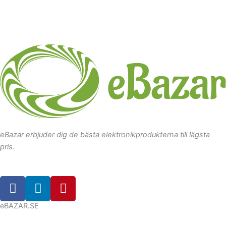
eBazar erbjuder dig de bästa elektronikprodukterna till lägsta
pris.
F
L
P
a
i
i
c
n
n
eBAZAR.SE
e
k
t