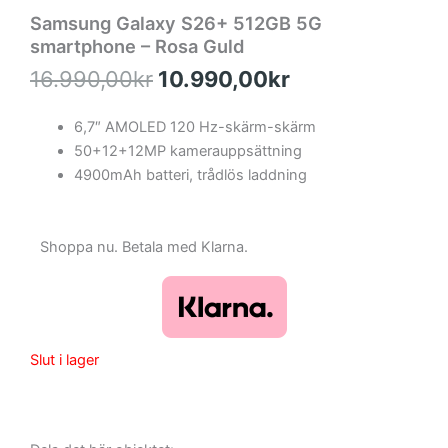
Samsung Galaxy S26+ 512GB 5G
smartphone – Rosa Guld
Det
Det
16.990,00
kr
10.990,00
kr
ursprungliga
nuvarande
priset
priset
6,7″ AMOLED 120 Hz-skärm-skärm
var:
är:
50+12+12MP kamerauppsättning
16.990,00kr.
10.990,00kr.
4900mAh batteri, trådlös laddning
Shoppa nu. Betala med Klarna.
Slut i lager