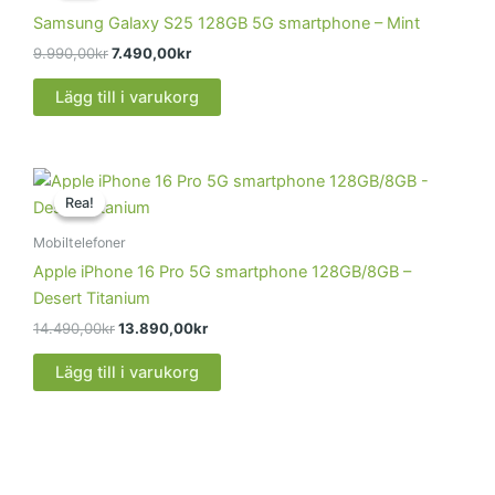
var:
är:
Samsung Galaxy S25 128GB 5G smartphone – Mint
9.990,00kr.
7.490,00kr.
9.990,00
kr
7.490,00
kr
Lägg till i varukorg
Det
Det
ursprungliga
nuvarande
Rea!
Rea!
priset
priset
var:
är:
Mobiltelefoner
14.490,00kr.
13.890,00kr.
Apple iPhone 16 Pro 5G smartphone 128GB/8GB –
Desert Titanium
14.490,00
kr
13.890,00
kr
Lägg till i varukorg