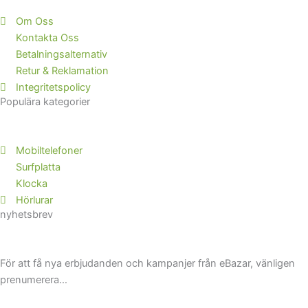
b
e
e
o
d
r
Om Oss
Kontakta Oss
o
i
e
Betalningsalternativ
k
n
s
Retur & Reklamation
-
-
t
Integritetspolicy
f
i
Populära kategorier
n
Mobiltelefoner
Surfplatta
Klocka
Hörlurar
nyhetsbrev
För att få nya erbjudanden och kampanjer från eBazar, vänligen
prenumerera…