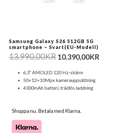
Samsung Galaxy S26 512GB 5G
smartphone – Svart(EU-Modell)
DET
DET
13.990,00
KR
10.390,00
KR
URSPRUNGLIGA
NUVAR
PRISET
PRISET
6,3″ AMOLED 120 Hz-skärm
VAR:
ÄR:
50+12+10Mpx kamerauppsättning
13.990,00KR.
10.390,0
4300mAh batteri, trådlös laddning
Shoppa nu. Betala med Klarna.