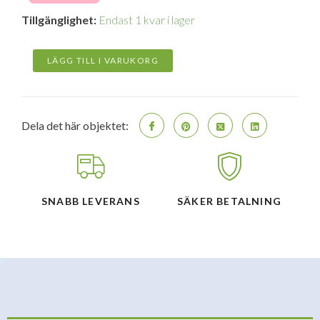
Samsung
Tillgänglighet:
Endast 1 kvar i lager
Galaxy
S26
512GB
LÄGG TILL I VARUKORG
5G
smartphone
-
Svart(EU-
Dela det här objektet:
Modell)
mängd
SNABB LEVERANS
SÄKER BETALNING