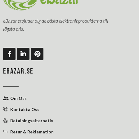
eBazar erbjuder dig de bästa elektronikprodukterna till
lägsta pris.
F
L
P
a
i
i
c
n
n
e
k
t
EBAZAR.SE
b
e
e
o
d
r
o
i
e
k
n
s
Om Oss
-
-
t
f
i
Kontakta Oss
n
Betalningsalternativ
Retur & Reklamation