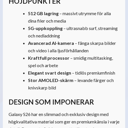
HÖJDPUNKTER
512 GB lagring
– massivt utrymme för alla
dina filer och media
5G-uppkoppling
– ultrasnabb surf, streaming
och nedladdning
Avancerad AI-kamera
– fånga skarpa bilder
och video i alla ljusförhållanden
Kraftfull processor
– smidig multitasking,
spel och arbete
Elegant svart design
– tidlös premiumfinish
Stor AMOLED-skärm
– levande färger och
knivskarp bild
DESIGN SOM IMPONERAR
Galaxy S26 har en slimmad och exklusiv design med
högkvalitativa material som ger en premiumkänsla i varje