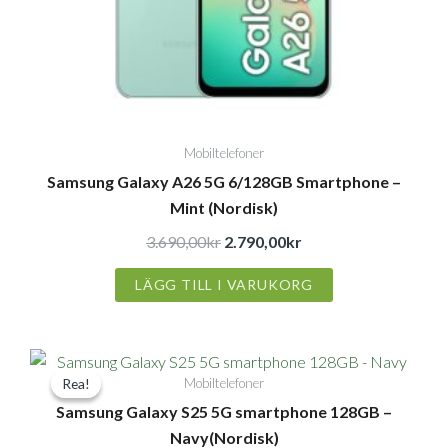
Mobiltelefoner
Samsung Galaxy A26 5G 6/128GB Smartphone –
Mint (Nordisk)
3.690,00
kr
2.790,00
kr
LÄGG TILL I VARUKORG
Det
Det
Mobiltelefoner
Rea!
Rea!
ursprungliga
nuvarande
Samsung Galaxy S25 5G smartphone 128GB –
priset
priset
Navy(Nordisk)
var:
är: