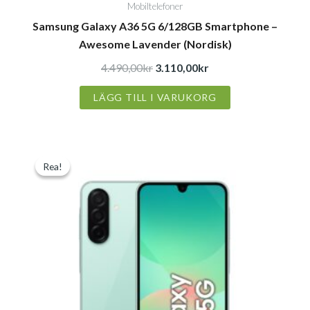
Mobiltelefoner
Samsung Galaxy A36 5G 6/128GB Smartphone –
Awesome Lavender (Nordisk)
4.490,00
kr
3.110,00
kr
LÄGG TILL I VARUKORG
Det
Det
Rea!
Rea!
ursprungliga
nuvarande
priset
priset
var:
är:
3.690,00kr.
2.790,00kr.