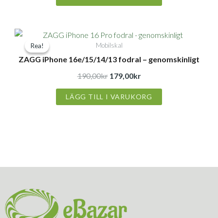
Det
Det
Mobilskal
Rea!
Rea!
ursprungliga
nuvarande
ZAGG iPhone 16e/15/14/13 fodral – genomskinligt
priset
priset
var:
är:
190,00
kr
179,00
kr
190,00kr.
179,00kr.
LÄGG TILL I VARUKORG