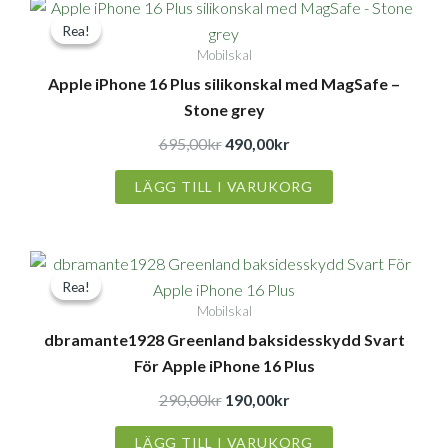
Det
Det
Rea!
Rea!
ursprungliga
nuvarande
Mobilskal
priset
priset
Apple iPhone 16 Plus silikonskal med MagSafe –
var:
är:
Stone grey
695,00kr.
490,00kr.
695,00
kr
490,00
kr
LÄGG TILL I VARUKORG
Det
Det
Rea!
Rea!
ursprungliga
nuvarande
Mobilskal
priset
priset
dbramante1928 Greenland baksidesskydd Svart
var:
är:
För Apple iPhone 16 Plus
290,00kr.
190,00kr.
290,00
kr
190,00
kr
LÄGG TILL I VARUKORG