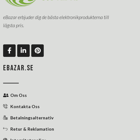
eBazar erbjuder dig de bästa elektronikprodukterna till
lägsta pris.
F
L
P
a
i
i
c
n
n
e
k
t
EBAZAR.SE
b
e
e
o
d
r
o
i
e
k
n
s
Om Oss
-
-
t
f
i
Kontakta Oss
n
Betalningsalternativ
Retur & Reklamation