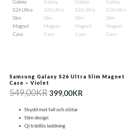
Samsung Galaxy S26 Ultra Slim Magnet
Case – Violet
DET
DET
549,00
KR
399,00
KR
URSPRUNGLIGA
NUVARANDE
PRISET
PRISET
Skydd mot fall och stötar
VAR:
ÄR:
Slim design
549,00KR.
399,00KR.
Qi trådlös laddning