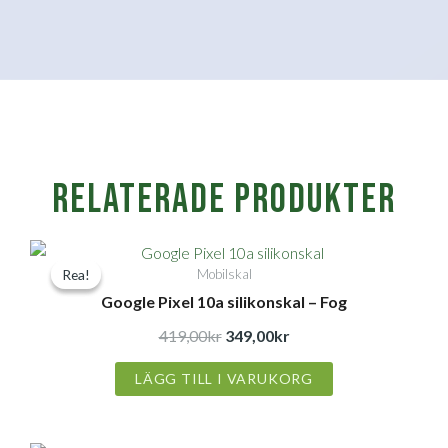
Relaterade produkter
Det
Det
Mobilskal
Rea!
Rea!
ursprungliga
nuvarande
Google Pixel 10a silikonskal – Fog
priset
priset
var:
är:
419,00
kr
349,00
kr
419,00kr.
349,00kr.
LÄGG TILL I VARUKORG