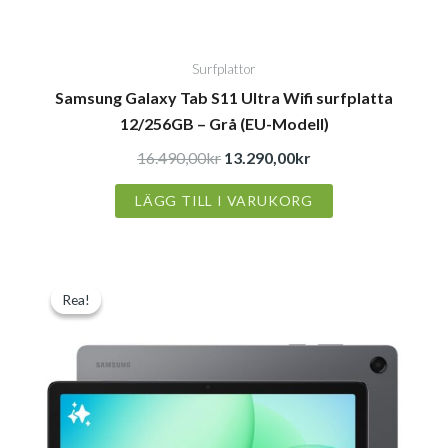
Surfplattor
Samsung Galaxy Tab S11 Ultra Wifi surfplatta
12/256GB – Grå (EU-Modell)
16.490,00
kr
13.290,00
kr
LÄGG TILL I VARUKORG
Det
Det
Rea!
Rea!
ursprungliga
nuvarande
priset
priset
var:
är:
3.290,00kr.
2.690,00kr.