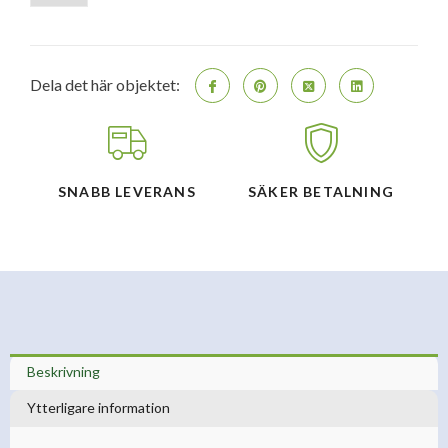
WiFi
surfplatta
6/128GB
-
Grå(Nordisk)
Dela det här objektet:
mängd
SNABB LEVERANS
SÄKER BETALNING
Beskrivning
Ytterligare information