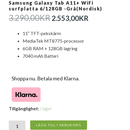
Samsung Galaxy Tab A11+ WiFi
surfplatta 6/128GB -Grå(Nordisk)
DET
DET
3.290,00
KR
2.553,00
KR
URSPRUNGLIGA
NUVARAN
PRISET
PRISET
11″ TFT-pekskärm
VAR:
ÄR:
MediaTek MT8775-processor
3.290,00KR.
2.553,00KR
6GB RAM + 128GB lagring
7040 mAh Batteri
Shoppa nu. Betala med Klarna.
Samsung
Tillgänglighet:
I lager
Galaxy
Tab
A11+
LÄGG TILL I VARUKORG