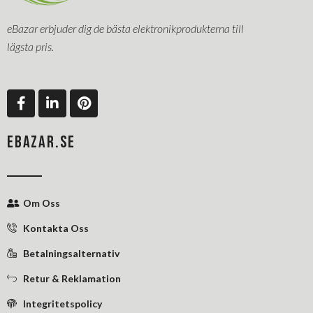
eBazar erbjuder dig de bästa elektronikprodukterna till
lägsta pris.
F
L
P
a
i
i
c
n
n
e
k
t
EBAZAR.SE
b
e
e
o
d
r
o
i
e
k
n
s
Om Oss
-
-
t
f
i
Kontakta Oss
n
Betalningsalternativ
Retur & Reklamation
Integritetspolicy