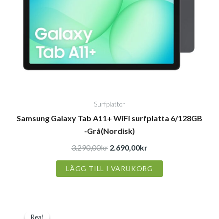
Surfplattor
Samsung Galaxy Tab A11+ WiFi surfplatta 6/128GB
-Grå(Nordisk)
3.290,00
kr
2.690,00
kr
LÄGG TILL I VARUKORG
Det
Det
Rea!
Rea!
ursprungliga
nuvarande