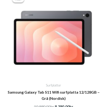
priset
priset
var:
är:
10.990,00kr.
8.390,00kr.
Surfplattor
Samsung Galaxy Tab S11 Wifi surfplatta 12/128GB –
Grå (Nordisk)
10.990,00
kr
8.390,00
kr