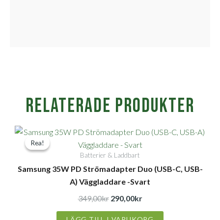
Relaterade produkter
Det
Det
Rea!
Rea!
ursprungliga
nuvarande
Batterier & Laddbart
priset
priset
Samsung 35W PD Strömadapter Duo (USB-C, USB-
var:
är:
A) Väggladdare -Svart
349,00kr.
290,00kr.
349,00
kr
290,00
kr
LÄGG TILL I VARUKORG