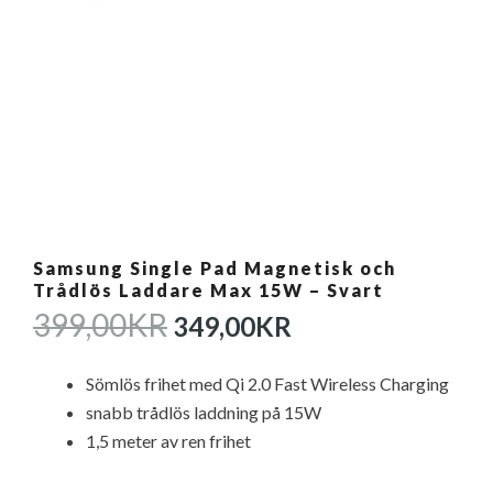
Samsung Single Pad Magnetisk och
Trådlös Laddare Max 15W – Svart
DET
DET
399,00
KR
349,00
KR
URSPRUNGLIGA
NUVARANDE
PRISET
PRISET
Sömlös frihet med Qi 2.0 Fast Wireless Charging
VAR:
ÄR:
snabb trådlös laddning på 15W
399,00KR.
349,00KR.
1,5 meter av ren frihet