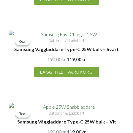
Det
Det
Batterier & Laddbart
Rea!
Rea!
ursprungliga
nuvarande
Samsung Väggladdare Type-C 25W bulk – Svart
priset
priset
var:
är:
190,00
kr
119,00
kr
190,00kr.
119,00kr.
LÄGG TILL I VARUKORG
Det
Det
Batterier & Laddbart
Rea!
Rea!
ursprungliga
nuvarande
Samsung Väggladdare Type-C 25W bulk – Vit
priset
priset
var:
är:
190,00
kr
119,00
kr