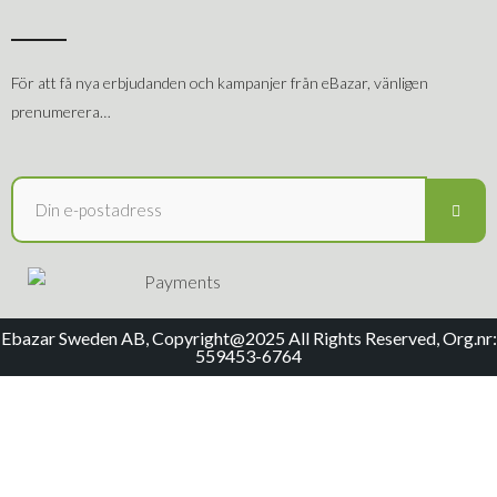
För att få nya erbjudanden och kampanjer från eBazar, vänligen
prenumerera…
Ebazar Sweden AB, Copyright@2025 All Rights Reserved, Org.nr:
559453-6764