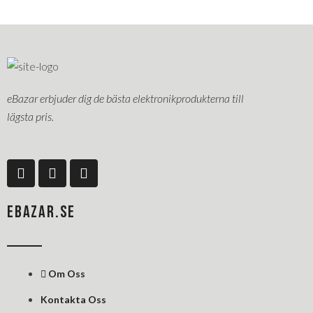
eBazar erbjuder dig de bästa elektronikprodukterna till
lägsta pris.
F
L
P
a
i
i
c
n
n
e
k
t
EBAZAR.SE
b
e
e
o
d
r
o
i
e
k
n
s
Om Oss
-
-
t
f
i
Kontakta Oss
n