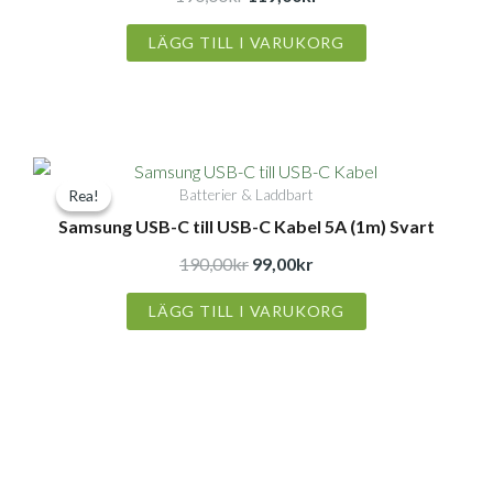
190,00kr.
119,00kr.
LÄGG TILL I VARUKORG
Det
Det
Batterier & Laddbart
Rea!
Rea!
ursprungliga
nuvarande
Samsung USB-C till USB-C Kabel 5A (1m) Svart
priset
priset
var:
är:
190,00
kr
99,00
kr
190,00kr.
99,00kr.
LÄGG TILL I VARUKORG