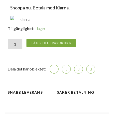
Shoppa nu. Betala med Klarna.
Samsung
Tillgänglighet:
I lager
Single
Pad
Magnetisk
LÄGG TILL I VARUKORG
och
Trådlös
Laddare
Max
15W
Dela det här objektet:
-
Svart
mängd
SNABB LEVERANS
SÄKER BETALNING