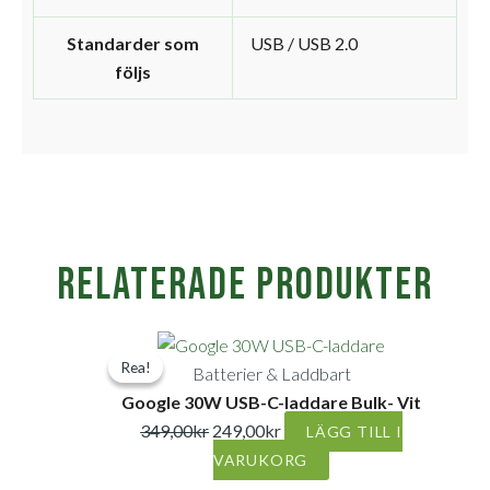
Standarder som
USB / USB 2.0
följs
Relaterade produkter
Det
Det
Rea!
Rea!
ursprungliga
nuvarande
Batterier & Laddbart
priset
priset
Google 30W USB-C-laddare Bulk- Vit
var:
är:
349,00
kr
249,00
kr
LÄGG TILL I
349,00kr.
249,00kr.
VARUKORG