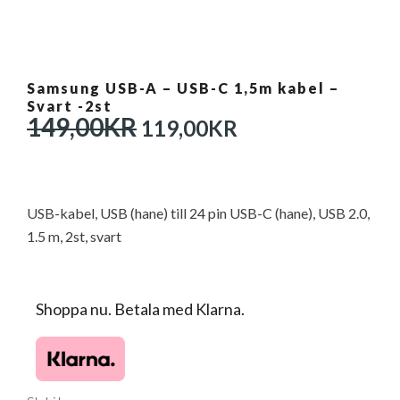
Samsung USB-A – USB-C 1,5m kabel –
Svart -2st
DET
DET
149,00
KR
119,00
KR
URSPRUNGLIGA
NUVARANDE
PRISET
PRISET
VAR:
ÄR:
149,00KR.
119,00KR.
USB-kabel, USB (hane) till 24 pin USB-C (hane), USB 2.0,
1.5 m, 2st, svart
Shoppa nu. Betala med Klarna.