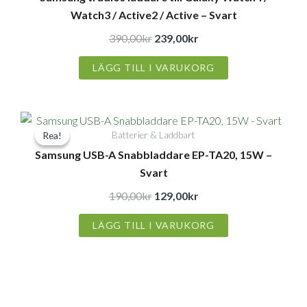
Watch3 / Active2 / Active – Svart
var:
är:
390,00kr.
239,00kr.
390,00
kr
239,00
kr
LÄGG TILL I VARUKORG
Det
Det
Batterier & Laddbart
Rea!
Rea!
ursprungliga
nuvarande
Samsung USB-A Snabbladdare EP-TA20, 15W –
priset
priset
Svart
var:
är:
190,00kr.
129,00kr.
190,00
kr
129,00
kr
LÄGG TILL I VARUKORG