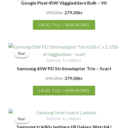
Google Pixel 45W Väggladdare Bulk – Vit
priset
priset
var:
är:
390,00
kr
279,00
kr
390,00kr.
279,00kr.
LÄGG TILL I VARUKORG
Det
Det
Rea!
Rea!
ursprungliga
nuvarande
Batterier & Laddbart
priset
priset
Samsung 65W PD Strömadapter Trio – Svart
var:
är:
490,00kr.
379,00kr.
490,00
kr
379,00
kr
LÄGG TILL I VARUKORG
Det
Det
Batterier & Laddbart
Rea!
Rea!
ursprungliga
nuvarande
Samsung trådlös laddare till Galaxy Watch4 /
priset
priset