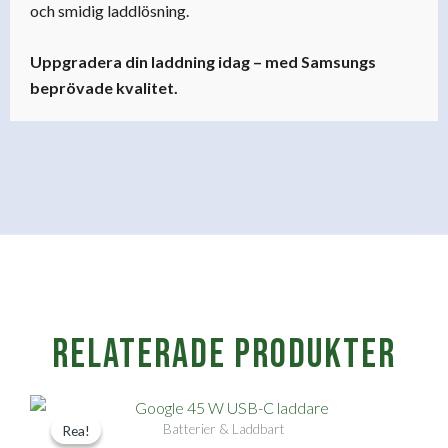
och smidig laddlösning.
Uppgradera din laddning idag – med Samsungs
beprövade kvalitet.
Relaterade produkter
Det
Det
Batterier & Laddbart
Rea!
Rea!
ursprungliga
nuvarande