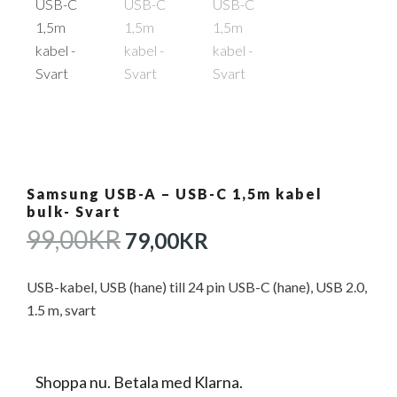
Samsung USB-A – USB-C 1,5m kabel
bulk- Svart
DET
DET
99,00
KR
79,00
KR
URSPRUNGLIGA
NUVARANDE
PRISET
PRISET
USB-kabel, USB (hane) till 24 pin USB-C (hane), USB 2.0,
VAR:
ÄR:
1.5 m, svart
99,00KR.
79,00KR.
Shoppa nu. Betala med Klarna.