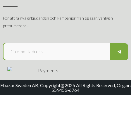
För att få nya erbjudanden och kampanjer från eBazar, vänligen
prenumerera…
Ebazar Sweden AB, Copyright@2025 All Rights Reserved, Org.nr:
559453-6764