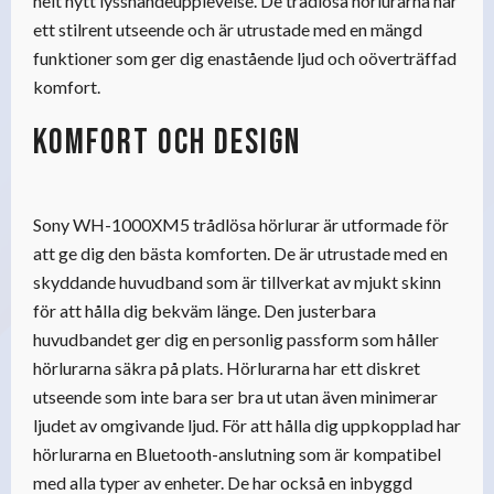
helt nytt lyssnandeupplevelse. De trådlösa hörlurarna har
ett stilrent utseende och är utrustade med en mängd
funktioner som ger dig enastående ljud och oöverträffad
komfort.
Komfort och design
Sony WH-1000XM5 trådlösa hörlurar är utformade för
att ge dig den bästa komforten. De är utrustade med en
skyddande huvudband som är tillverkat av mjukt skinn
för att hålla dig bekväm länge. Den justerbara
huvudbandet ger dig en personlig passform som håller
hörlurarna säkra på plats. Hörlurarna har ett diskret
utseende som inte bara ser bra ut utan även minimerar
ljudet av omgivande ljud. För att hålla dig uppkopplad har
hörlurarna en Bluetooth-anslutning som är kompatibel
med alla typer av enheter. De har också en inbyggd