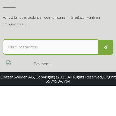
För att få nya erbjudanden och kampanjer från eBazar, vänligen
prenumerera…
Ebazar Sweden AB, Copyright@2025 All Rights Reserved, Org.nr:
559453-6764