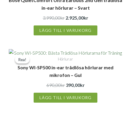
Bose QuietComfort Ultra Earbuds 2nd Gen trådlösa
in-ear hörlurar – Svart
3.990,00
kr
2.925,00
kr
LÄGG TILL I VARUKORG
Det
Det
Hörlurar
Rea!
Rea!
ursprungliga
nuvarande
Sony WI-SP500 in-ear trådlösa hörlurar med
priset
priset
mikrofon – Gul
var:
är:
690,00kr.
390,00kr.
690,00
kr
390,00
kr
LÄGG TILL I VARUKORG