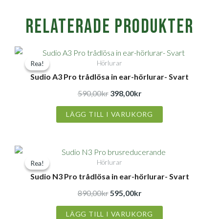
Relaterade produkter
Det
Det
Hörlurar
Rea!
Rea!
ursprungliga
nuvarande
Sudio A3 Pro trådlösa in ear-hörlurar- Svart
priset
priset
var:
är:
590,00
kr
398,00
kr
590,00kr.
398,00kr.
LÄGG TILL I VARUKORG
Det
Det
Hörlurar
Rea!
Rea!
ursprungliga
nuvarande
Sudio N3 Pro trådlösa in ear-hörlurar- Svart
priset
priset
var:
är:
890,00
kr
595,00
kr
890,00kr.
595,00kr.
LÄGG TILL I VARUKORG