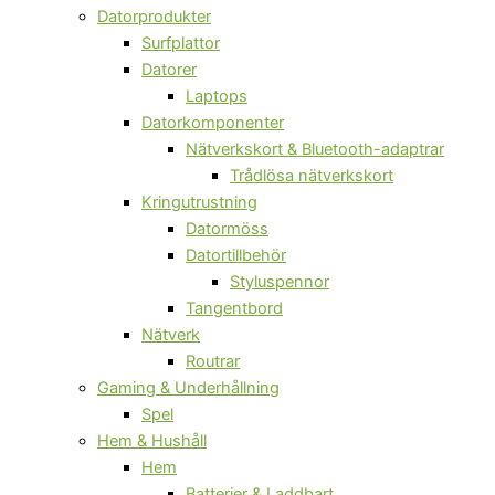
Datorprodukter
Surfplattor
Datorer
Laptops
Datorkomponenter
Nätverkskort & Bluetooth-adaptrar
Trådlösa nätverkskort
Kringutrustning
Datormöss
Datortillbehör
Styluspennor
Tangentbord
Nätverk
Routrar
Gaming & Underhållning
Spel
Hem & Hushåll
Hem
Batterier & Laddbart