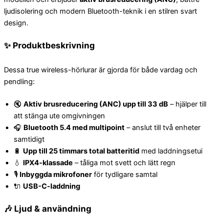
ljudisolering och modern Bluetooth-teknik i en stilren svart
design.
✨
Produktbeskrivning
Dessa true wireless-hörlurar är gjorda för både vardag och
pendling:
🔇
Aktiv brusreducering (ANC) upp till 33 dB
– hjälper till
att stänga ute omgivningen
🎧
Bluetooth 5.4 med multipoint
– anslut till två enheter
samtidigt
🔋
Upp till 25 timmars total batteritid
med laddningsetui
💧
IPX4-klassade
– tåliga mot svett och lätt regn
🎙️
Inbyggda mikrofoner
för tydligare samtal
🔌
USB-C-laddning
🎶
Ljud & användning