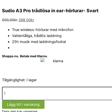
Sudio A3 Pro trådlösa in ear-hörlurar- Svart
590,00
kr
398,00
kr
True wireless-hörlurar med mikrofon
Vattentåliga, trådlös laddning
25h musik med laddningsfodral
Shoppa nu. Betala med Klarna.
Tillgänglighet:
I lager
Lägg till i varukorg
Dela det här objektet: