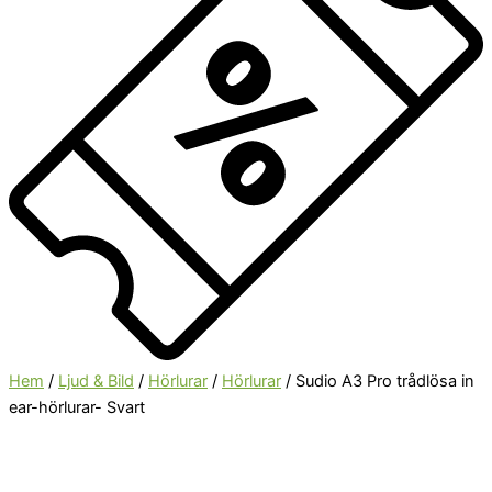
Hem
/
Ljud & Bild
/
Hörlurar
/
Hörlurar
/ Sudio A3 Pro trådlösa in
ear-hörlurar- Svart