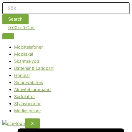
Search
0,00
kr
0
Cart
Mobiltelefoner
Mobilskal
Skärmskydd
Batterier & Laddbart
Hörlurar
Smartwatches
Aktivitetsarmband
Surfplattor
Styluspennor
Mediaspelare
X