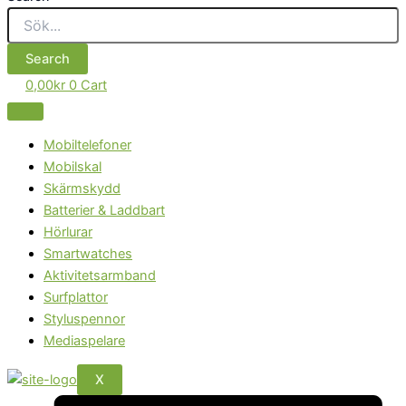
Search
0,00
kr
0
Cart
Mobiltelefoner
Mobilskal
Skärmskydd
Batterier & Laddbart
Hörlurar
Smartwatches
Aktivitetsarmband
Surfplattor
Styluspennor
Mediaspelare
X