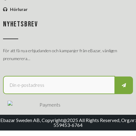
Hörlurar
NYHETSBREV
För att få nya erbjudanden och kampanjer från eBazar, vänligen
prenumerera…
Ebazar Sweden AB, Copyright@2025 All Rights Reserved, Org.nr:
559453-6764