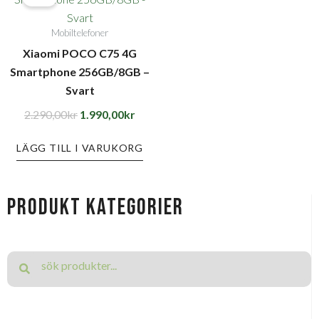
priset
priset
Mobiltelefoner
var:
är:
Xiaomi POCO C75 4G
2.290,00kr.
1.990,00kr.
Smartphone 256GB/8GB –
Svart
2.290,00
kr
1.990,00
kr
LÄGG TILL I VARUKORG
produkt kategorier
Search
Search