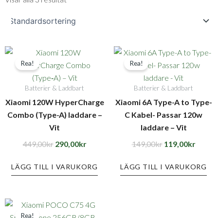
Det
Det
Det
Det
Rea!
Rea!
ursprungliga
nuvarande
ursprungliga
nuvara
priset
priset
priset
priset
Batterier & Laddbart
Batterier & Laddbart
var:
är:
var:
är:
Xiaomi 120W HyperCharge
Xiaomi 6A Type-A to Type-
449,00kr.
290,00kr.
149,00kr.
119,00
Combo (Type-A) laddare –
C Kabel- Passar 120w
Vit
laddare – Vit
449,00
kr
290,00
kr
149,00
kr
119,00
kr
LÄGG TILL I VARUKORG
LÄGG TILL I VARUKORG
Det
Det
Rea!
ursprungliga
nuvarande