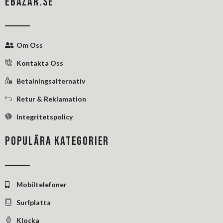
EBAZAR.SE
b
e
e
o
d
r
o
i
e
k
n
s
Om Oss
-
-
t
f
i
Kontakta Oss
n
Betalningsalternativ
Retur & Reklamation
Integritetspolicy
POPULÄRA KATEGORIER
Mobiltelefoner
Surfplatta
Klocka