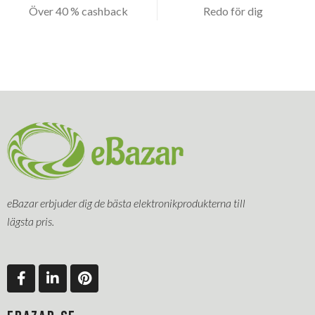
Över 40 % cashback
Redo för dig
eBazar erbjuder dig de bästa elektronikprodukterna till
lägsta pris.
F
L
P
a
i
i
c
n
n
e
k
t