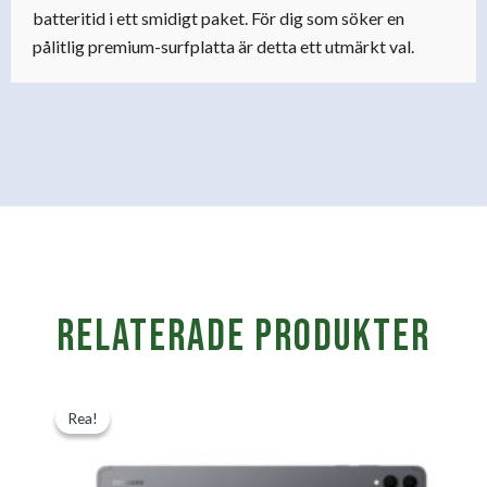
batteritid i ett smidigt paket. För dig som söker en
pålitlig premium-surfplatta är detta ett utmärkt val.
Relaterade produkter
Det
Det
Rea!
Rea!
ursprungliga
nuvarande
priset
priset
var:
är: