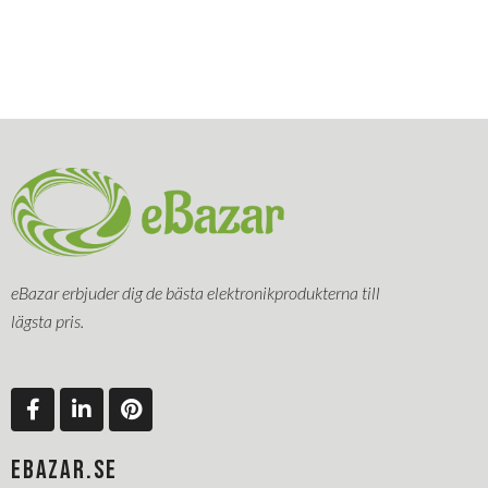
eBazar erbjuder dig de bästa elektronikprodukterna till
lägsta pris.
F
L
P
a
i
i
c
n
n
e
k
t
EBAZAR.SE
b
e
e