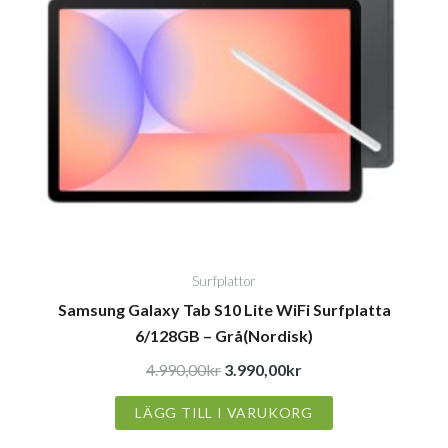
4.990,00kr.
3.990,00kr.
Surfplattor
Samsung Galaxy Tab S10 Lite WiFi Surfplatta
6/128GB – Grå(Nordisk)
4.990,00
kr
3.990,00
kr
LÄGG TILL I VARUKORG