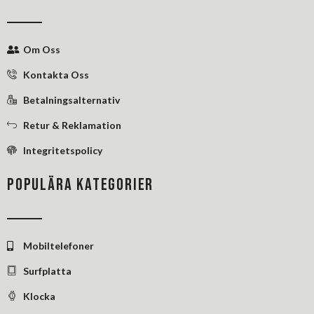
o
d
r
o
i
e
k
n
s
Om Oss
-
-
t
f
i
Kontakta Oss
n
Betalningsalternativ
Retur & Reklamation
Integritetspolicy
POPULÄRA KATEGORIER
Mobiltelefoner
Surfplatta
Klocka