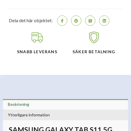
surfplatta
12/128GB
-
Grå(EU-
Dela det här objektet:
Modell)
mängd
SNABB LEVERANS
SÄKER BETALNING
Beskrivning
Ytterligare information
SAMSUNG GALAXY TAB S11 5G