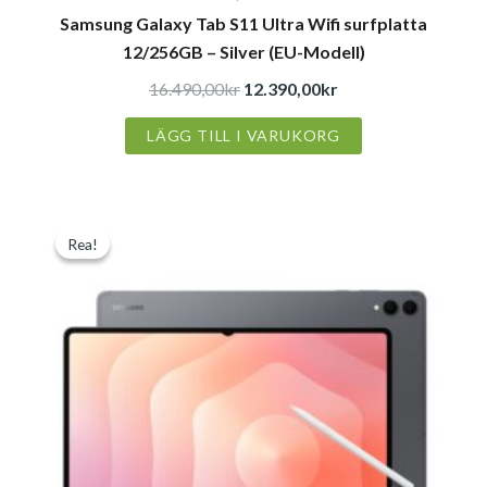
Samsung Galaxy Tab S11 Ultra Wifi surfplatta
12/256GB – Silver (EU-Modell)
16.490,00
kr
12.390,00
kr
LÄGG TILL I VARUKORG
Det
Det
Rea!
Rea!
ursprungliga
nuvarande
priset
priset
var:
är:
16.490,00kr.
12.990,00kr.