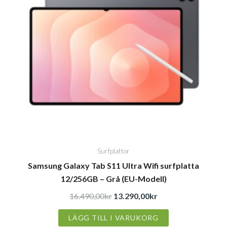
16.490,00kr.
13.290,00kr.
Surfplattor
Samsung Galaxy Tab S11 Ultra Wifi surfplatta
12/256GB – Grå (EU-Modell)
16.490,00
kr
13.290,00
kr
LÄGG TILL I VARUKORG