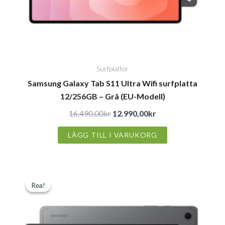
Surfplattor
Samsung Galaxy Tab S11 Ultra Wifi surfplatta
12/256GB – Grå (EU-Modell)
16.490,00
kr
12.990,00
kr
LÄGG TILL I VARUKORG
Det
Det
Rea!
Rea!
ursprungliga
nuvarande
priset
priset
var:
är: